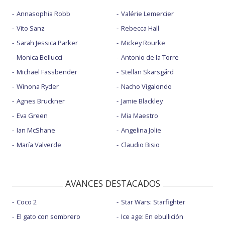
Annasophia Robb
Valérie Lemercier
Vito Sanz
Rebecca Hall
Sarah Jessica Parker
Mickey Rourke
Monica Bellucci
Antonio de la Torre
Michael Fassbender
Stellan Skarsgård
Winona Ryder
Nacho Vigalondo
Agnes Bruckner
Jamie Blackley
Eva Green
Mia Maestro
Ian McShane
Angelina Jolie
María Valverde
Claudio Bisio
AVANCES DESTACADOS
Coco 2
Star Wars: Starfighter
El gato con sombrero
Ice age: En ebullición