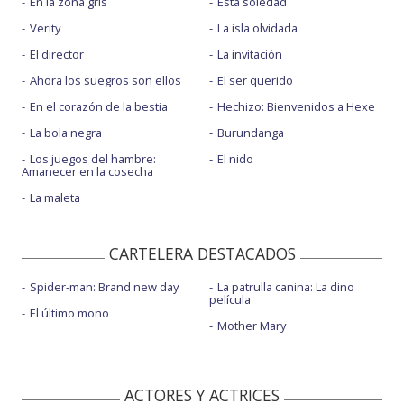
En la zona gris
Esta soledad
Verity
La isla olvidada
El director
La invitación
Ahora los suegros son ellos
El ser querido
En el corazón de la bestia
Hechizo: Bienvenidos a Hexe
La bola negra
Burundanga
Los juegos del hambre:
El nido
Amanecer en la cosecha
La maleta
CARTELERA DESTACADOS
Spider-man: Brand new day
La patrulla canina: La dino
película
El último mono
Mother Mary
ACTORES Y ACTRICES