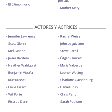
película
El último mono
Mother Mary
ACTORES Y ACTRICES
Jennifer Lawrence
Rachel Weisz
Scott Glenn
John Leguizamo
Mel Gibson
Steve Carell
Javier Bardem
Édgar Ramírez
Heather Wahlquist
María Valverde
Benjamín Vicuña
Leonor Watling
Kurt Russell
Charlotte Gainsbourg
Emile Hirsch
Daniel Brühl
Will Forte
Chris Pang
Ricardo Darín
Sarah Paulson