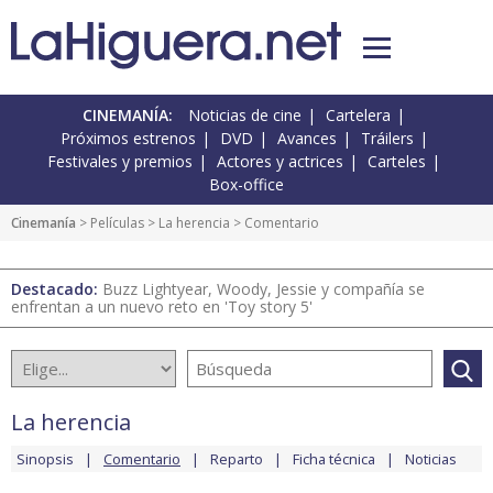
CINEMANÍA:
Noticias de cine
Cartelera
Próximos estrenos
DVD
Avances
Tráilers
Festivales y premios
Actores y actrices
Carteles
Box-office
Cinemanía
> Películas >
La herencia
> Comentario
Destacado:
Buzz Lightyear, Woody, Jessie y compañía se
enfrentan a un nuevo reto en 'Toy story 5'
La herencia
Sinopsis
Comentario
Reparto
Ficha técnica
Noticias