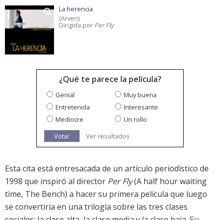
La herencia
(Arven)
Dirigida por
Per Fly
¿Qué te parece la película?
Genial
Muy buena
Entretenida
Interesante
Mediocre
Un rollo
Votar
Ver resultados
Esta cita está entresacada de un artículo periodístico de
1998 que inspiró al director
Per Fly
(A half hour waiting
time, The Bench) a hacer su primera película que luego
se convertiría en una trilogía sobre las tres clases
sociales: la clase alta, la clase media y la clase baja. Su