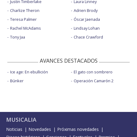
Justin Timberlake
Laura Linney
Charlize Theron
Adrien Brody
Teresa Palmer
Óscar Jaenada
Rachel McAdams
Lindsay Lohan
Tony Jaa
Chace Crawford
AVANCES DESTACADOS
Ice age: En ebullición
El gato con sombrero
Búnker
Operación Camarón 2
MUSICALIA
Noticias
Novedades
Próximas novedades