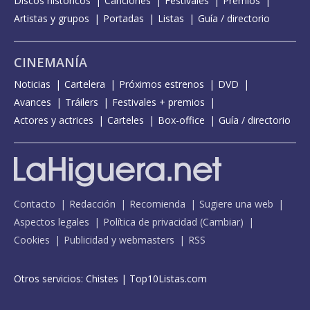
Discos históricos
Canciones
Festivales
Premios
Artistas y grupos
Portadas
Listas
Guía / directorio
CINEMANÍA
Noticias
Cartelera
Próximos estrenos
DVD
Avances
Tráilers
Festivales + premios
Actores y actrices
Carteles
Box-office
Guía / directorio
Contacto
Redacción
Recomienda
Sugiere una web
Aspectos legales
Política de privacidad
(
Cambiar
)
Cookies
Publicidad y webmasters
RSS
Otros servicios:
Chistes
|
Top10Listas.com