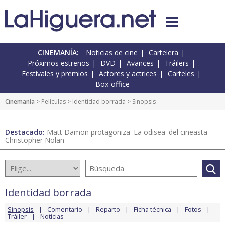
CINEMANÍA:
Noticias de cine
Cartelera
Próximos estrenos
DVD
Avances
Tráilers
Festivales y premios
Actores y actrices
Carteles
Box-office
Cinemanía
> Películas >
Identidad borrada
> Sinopsis
Destacado:
Matt Damon protagoniza 'La odisea' del cineasta
Christopher Nolan
Identidad borrada
Sinopsis
Comentario
Reparto
Ficha técnica
Fotos
Tráiler
Noticias