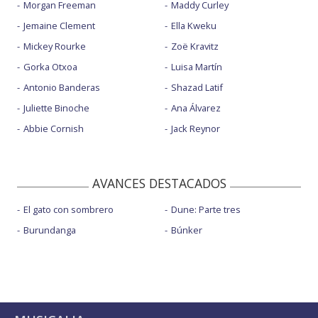
Morgan Freeman
Maddy Curley
Jemaine Clement
Ella Kweku
Mickey Rourke
Zoë Kravitz
Gorka Otxoa
Luisa Martín
Antonio Banderas
Shazad Latif
Juliette Binoche
Ana Álvarez
Abbie Cornish
Jack Reynor
AVANCES DESTACADOS
El gato con sombrero
Dune: Parte tres
Burundanga
Búnker