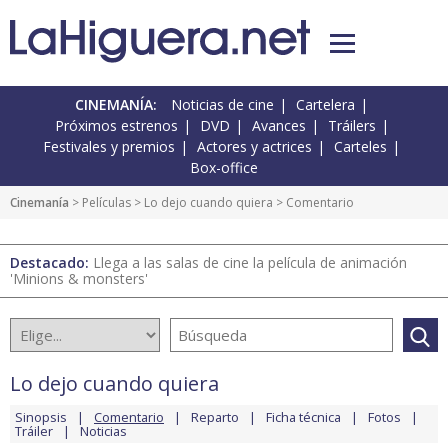
CINEMANÍA:
Noticias de cine
Cartelera
Próximos estrenos
DVD
Avances
Tráilers
Festivales y premios
Actores y actrices
Carteles
Box-office
Cinemanía
> Películas >
Lo dejo cuando quiera
> Comentario
Destacado:
Llega a las salas de cine la película de animación
'Minions & monsters'
Lo dejo cuando quiera
Sinopsis
Comentario
Reparto
Ficha técnica
Fotos
Tráiler
Noticias