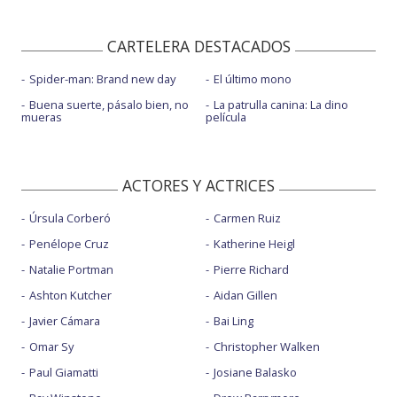
CARTELERA DESTACADOS
Spider-man: Brand new day
El último mono
Buena suerte, pásalo bien, no
La patrulla canina: La dino
mueras
película
ACTORES Y ACTRICES
Úrsula Corberó
Carmen Ruiz
Penélope Cruz
Katherine Heigl
Natalie Portman
Pierre Richard
Ashton Kutcher
Aidan Gillen
Javier Cámara
Bai Ling
Omar Sy
Christopher Walken
Paul Giamatti
Josiane Balasko