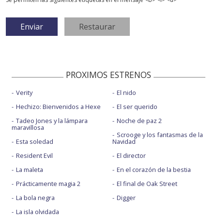
PROXIMOS ESTRENOS
Verity
El nido
Hechizo: Bienvenidos a Hexe
El ser querido
Tadeo Jones y la lámpara
Noche de paz 2
maravillosa
Scrooge y los fantasmas de la
Esta soledad
Navidad
Resident Evil
El director
La maleta
En el corazón de la bestia
Prácticamente magia 2
El final de Oak Street
La bola negra
Digger
La isla olvidada