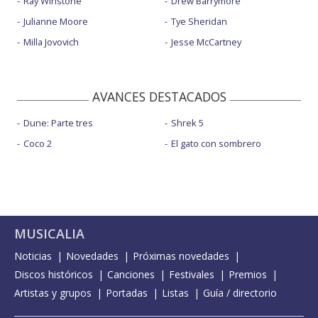
Ray Winstone
Drew Barrymore
Julianne Moore
Tye Sheridan
Milla Jovovich
Jesse McCartney
AVANCES DESTACADOS
Dune: Parte tres
Shrek 5
Coco 2
El gato con sombrero
MUSICALIA
Noticias
Novedades
Próximas novedades
Discos históricos
Canciones
Festivales
Premios
Artistas y grupos
Portadas
Listas
Guía / directorio