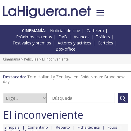
CINEMANÍA:
Noticias de cine
Cartelera
Próximos estrenos
DVD
Avances
Tráilers
Festivales y premios
Actores y actrices
Carteles
Box-office
Cinemanía
> Películas > El inconveniente
Destacado:
Tom Holland y Zendaya en 'Spider-man: Brand new
day'
El inconveniente
Sinopsis
Comentario
Reparto
Ficha técnica
Fotos