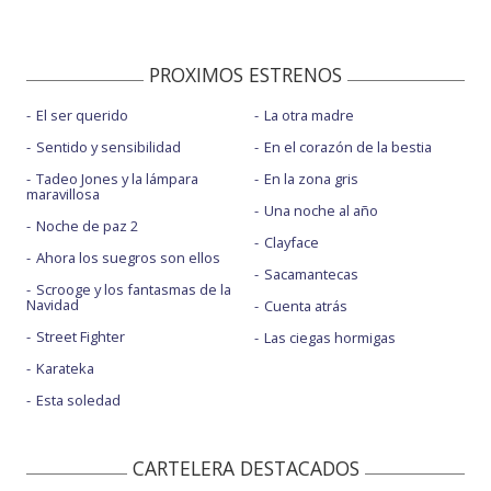
PROXIMOS ESTRENOS
El ser querido
La otra madre
Sentido y sensibilidad
En el corazón de la bestia
Tadeo Jones y la lámpara
En la zona gris
maravillosa
Una noche al año
Noche de paz 2
Clayface
Ahora los suegros son ellos
Sacamantecas
Scrooge y los fantasmas de la
Navidad
Cuenta atrás
Street Fighter
Las ciegas hormigas
Karateka
Esta soledad
CARTELERA DESTACADOS