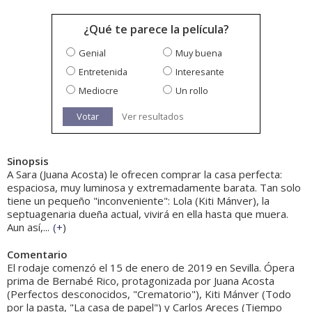
¿Qué te parece la película?
Genial
Muy buena
Entretenida
Interesante
Mediocre
Un rollo
Votar
Ver resultados
Sinopsis
A Sara (Juana Acosta) le ofrecen comprar la casa perfecta:
espaciosa, muy luminosa y extremadamente barata. Tan solo
tiene un pequeño "inconveniente": Lola (Kiti Mánver), la
septuagenaria dueña actual, vivirá en ella hasta que muera.
Aun así,...
(
+
)
Comentario
El rodaje comenzó el 15 de enero de 2019 en Sevilla. Ópera
prima de Bernabé Rico, protagonizada por Juana Acosta
(Perfectos desconocidos, "Crematorio"), Kiti Mánver (Todo
por la pasta, "La casa de papel") y Carlos Areces (Tiempo