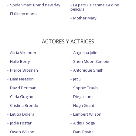
Spider-man: Brand new day
La patrulla canina: La dino
película
El último mono
Mother Mary
ACTORES Y ACTRICES
Alicia Vikander
Angelina Jolie
Halle Berry
Sheri Moon Zombie
Pierce Brosnan
Antonique Smith
Liam Neeson
Jet Li
David Denman
Sophie Traub
Carla Gugino
Diego Luna
Cristina Brondo
Hugh Grant
Leticia Dolera
Lambert Wilson
Jodie Foster
Aldis Hodge
Owen Wilson
Dani Rovira