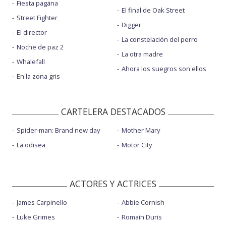
Fiesta pagäna
El final de Oak Street
Street Fighter
Digger
El director
La constelación del perro
Noche de paz 2
La otra madre
Whalefall
Ahora los suegros son ellos
En la zona gris
CARTELERA DESTACADOS
Spider-man: Brand new day
Mother Mary
La odisea
Motor City
ACTORES Y ACTRICES
James Carpinello
Abbie Cornish
Luke Grimes
Romain Duris