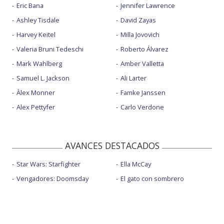
Eric Bana
Jennifer Lawrence
Ashley Tisdale
David Zayas
Harvey Keitel
Milla Jovovich
Valeria Bruni Tedeschi
Roberto Álvarez
Mark Wahlberg
Amber Valletta
Samuel L. Jackson
Ali Larter
Àlex Monner
Famke Janssen
Alex Pettyfer
Carlo Verdone
AVANCES DESTACADOS
Star Wars: Starfighter
Ella McCay
Vengadores: Doomsday
El gato con sombrero