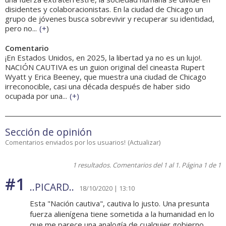
disidentes y colaboracionistas. En la ciudad de Chicago un
grupo de jóvenes busca sobrevivir y recuperar su identidad,
pero no...
(
+
)
Comentario
¡En Estados Unidos, en 2025, la libertad ya no es un lujo!.
NACIÓN CAUTIVA es un guion original del cineasta Rupert
Wyatt y Erica Beeney, que muestra una ciudad de Chicago
irreconocible, casi una década después de haber sido
ocupada por una...
(
+
)
Sección de opinión
Comentarios enviados por los usuarios!
(
Actualizar
)
1 resultados. Comentarios del 1 al 1. Página 1 de 1
#1
..PICARD..
18/10/2020 | 13:10
Esta "Nación cautiva", cautiva lo justo. Una presunta
fuerza alienígena tiene sometida a la humanidad en lo
que me parece una analogía de cualquier gobierno