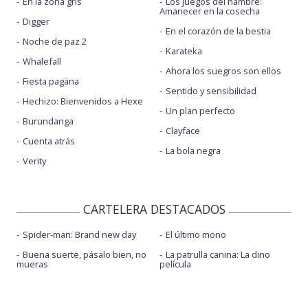
En la zona gris
Los juegos del hambre:
Amanecer en la cosecha
Digger
En el corazón de la bestia
Noche de paz 2
Karateka
Whalefall
Ahora los suegros son ellos
Fiesta pagäna
Sentido y sensibilidad
Hechizo: Bienvenidos a Hexe
Un plan perfecto
Burundanga
Clayface
Cuenta atrás
La bola negra
Verity
CARTELERA DESTACADOS
Spider-man: Brand new day
El último mono
Buena suerte, pásalo bien, no
La patrulla canina: La dino
mueras
película