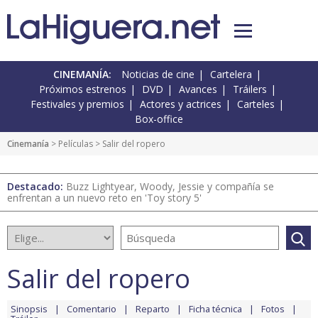
CINEMANÍA:
Noticias de cine
Cartelera
Próximos estrenos
DVD
Avances
Tráilers
Festivales y premios
Actores y actrices
Carteles
Box-office
Cinemanía
> Películas > Salir del ropero
Destacado:
Buzz Lightyear, Woody, Jessie y compañía se
enfrentan a un nuevo reto en 'Toy story 5'
Salir del ropero
Sinopsis
Comentario
Reparto
Ficha técnica
Fotos