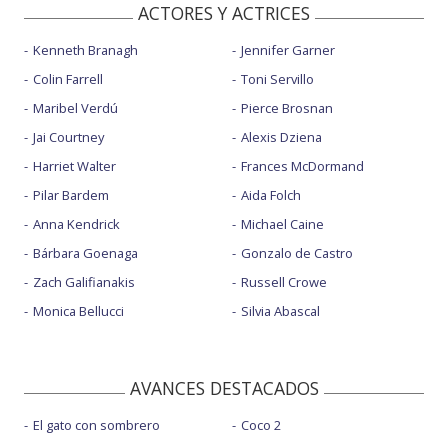
ACTORES Y ACTRICES
Kenneth Branagh
Jennifer Garner
Colin Farrell
Toni Servillo
Maribel Verdú
Pierce Brosnan
Jai Courtney
Alexis Dziena
Harriet Walter
Frances McDormand
Pilar Bardem
Aida Folch
Anna Kendrick
Michael Caine
Bárbara Goenaga
Gonzalo de Castro
Zach Galifianakis
Russell Crowe
Monica Bellucci
Silvia Abascal
AVANCES DESTACADOS
El gato con sombrero
Coco 2