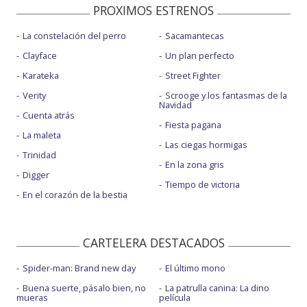
PROXIMOS ESTRENOS
La constelación del perro
Sacamantecas
Clayface
Un plan perfecto
Karateka
Street Fighter
Verity
Scrooge y los fantasmas de la
Navidad
Cuenta atrás
Fiesta pagäna
La maleta
Las ciegas hormigas
Trinidad
En la zona gris
Digger
Tiempo de victoria
En el corazón de la bestia
CARTELERA DESTACADOS
Spider-man: Brand new day
El último mono
Buena suerte, pásalo bien, no
La patrulla canina: La dino
mueras
película