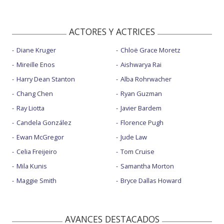
ACTORES Y ACTRICES
Diane Kruger
Chloë Grace Moretz
Mireille Enos
Aishwarya Rai
Harry Dean Stanton
Alba Rohrwacher
Chang Chen
Ryan Guzman
Ray Liotta
Javier Bardem
Candela González
Florence Pugh
Ewan McGregor
Jude Law
Celia Freijeiro
Tom Cruise
Mila Kunis
Samantha Morton
Maggie Smith
Bryce Dallas Howard
AVANCES DESTACADOS