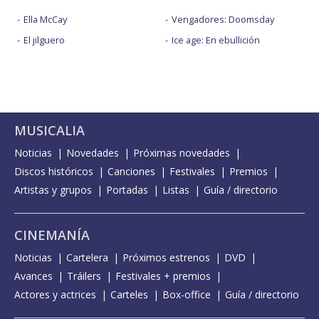
Ella McCay
Vengadores: Doomsday
El jilguero
Ice age: En ebullición
MUSICALIA
Noticias
Novedades
Próximas novedades
Discos históricos
Canciones
Festivales
Premios
Artistas y grupos
Portadas
Listas
Guía / directorio
CINEMANÍA
Noticias
Cartelera
Próximos estrenos
DVD
Avances
Tráilers
Festivales + premios
Actores y actrices
Carteles
Box-office
Guía / directorio