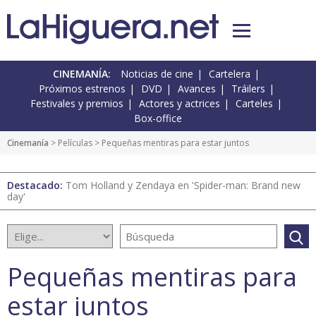
CINEMANÍA:
Noticias de cine
Cartelera
Próximos estrenos
DVD
Avances
Tráilers
Festivales y premios
Actores y actrices
Carteles
Box-office
Cinemanía
> Películas > Pequeñas mentiras para estar juntos
Destacado:
Tom Holland y Zendaya en 'Spider-man: Brand new
day'
Pequeñas mentiras para
estar juntos