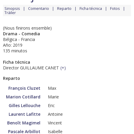
Sinopsis
Comentario
Reparto
Ficha técnica
Fotos
Tráiler
(Nous finirons ensemble)
Drama - Comedia
Bélgica - Francia
Año: 2019
135 minutos
Ficha técnica
Director GUILLAUME CANET
(
+
)
Reparto
François Cluzet
Max
Marion Cotillard
Marie
Gilles Lellouche
Eric
Laurent Lafitte
Antoine
Benoît Magimel
Vincent
Pascale Arbillot
Isabelle