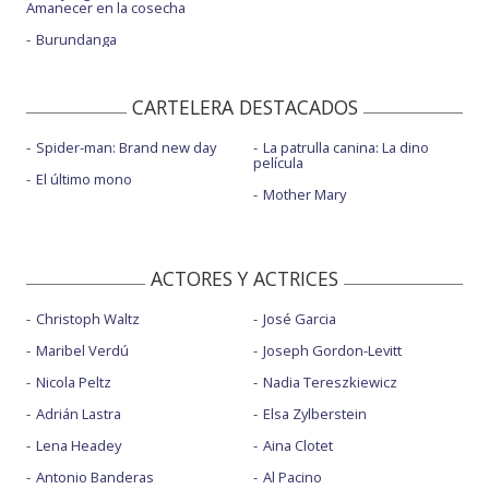
Amanecer en la cosecha
Burundanga
CARTELERA DESTACADOS
Spider-man: Brand new day
La patrulla canina: La dino
película
El último mono
Mother Mary
ACTORES Y ACTRICES
Christoph Waltz
José Garcia
Maribel Verdú
Joseph Gordon-Levitt
Nicola Peltz
Nadia Tereszkiewicz
Adrián Lastra
Elsa Zylberstein
Lena Headey
Aina Clotet
Antonio Banderas
Al Pacino