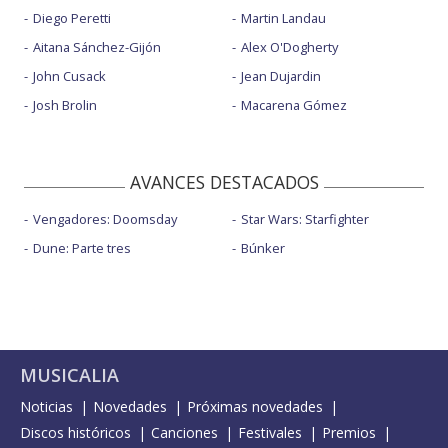
Diego Peretti
Martin Landau
Aitana Sánchez-Gijón
Alex O'Dogherty
John Cusack
Jean Dujardin
Josh Brolin
Macarena Gómez
AVANCES DESTACADOS
Vengadores: Doomsday
Star Wars: Starfighter
Dune: Parte tres
Búnker
MUSICALIA
Noticias
Novedades
Próximas novedades
Discos históricos
Canciones
Festivales
Premios