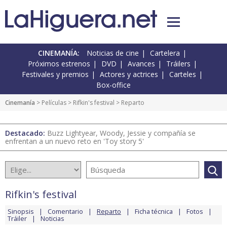
CINEMANÍA:
Noticias de cine
Cartelera
Próximos estrenos
DVD
Avances
Tráilers
Festivales y premios
Actores y actrices
Carteles
Box-office
Cinemanía
> Películas >
Rifkin's festival
> Reparto
Destacado:
Buzz Lightyear, Woody, Jessie y compañía se
enfrentan a un nuevo reto en 'Toy story 5'
Rifkin's festival
Sinopsis
Comentario
Reparto
Ficha técnica
Fotos
Tráiler
Noticias