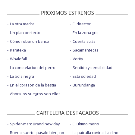
PROXIMOS ESTRENOS
La otra madre
El director
Un plan perfecto
En la zona gris
Cómo robar un banco
Cuenta atrás
Karateka
Sacamantecas
Whalefall
Verity
La constelación del perro
Sentido y sensibilidad
La bola negra
Esta soledad
En el corazón de la bestia
Burundanga
Ahora los suegros son ellos
CARTELERA DESTACADOS
Spider-man: Brand new day
El último mono
Buena suerte, pásalo bien, no
La patrulla canina: La dino