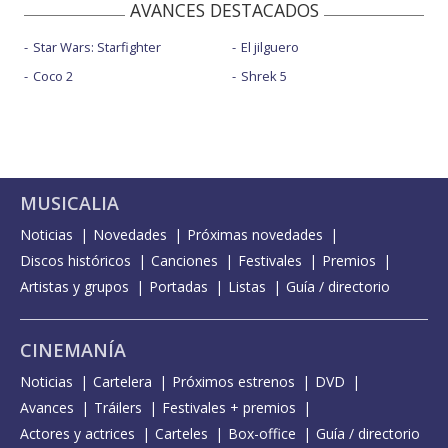
AVANCES DESTACADOS
Star Wars: Starfighter
El jilguero
Coco 2
Shrek 5
MUSICALIA
Noticias
Novedades
Próximas novedades
Discos históricos
Canciones
Festivales
Premios
Artistas y grupos
Portadas
Listas
Guía / directorio
CINEMANÍA
Noticias
Cartelera
Próximos estrenos
DVD
Avances
Tráilers
Festivales + premios
Actores y actrices
Carteles
Box-office
Guía / directorio