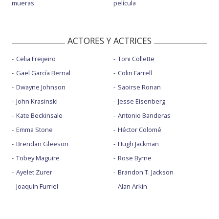
mueras
película
ACTORES Y ACTRICES
Celia Freijeiro
Toni Collette
Gael García Bernal
Colin Farrell
Dwayne Johnson
Saoirse Ronan
John Krasinski
Jesse Eisenberg
Kate Beckinsale
Antonio Banderas
Emma Stone
Héctor Colomé
Brendan Gleeson
Hugh Jackman
Tobey Maguire
Rose Byrne
Ayelet Zurer
Brandon T. Jackson
Joaquín Furriel
Alan Arkin