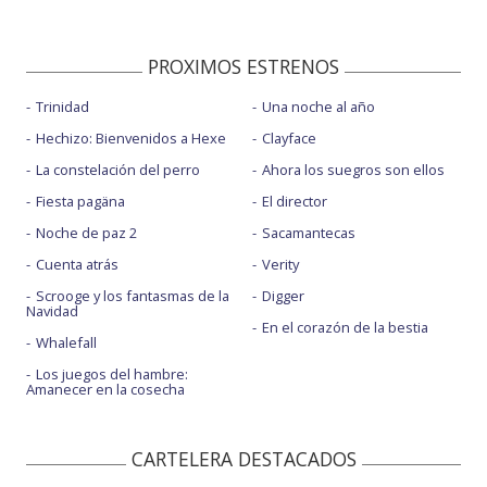
PROXIMOS ESTRENOS
Trinidad
Una noche al año
Hechizo: Bienvenidos a Hexe
Clayface
La constelación del perro
Ahora los suegros son ellos
Fiesta pagäna
El director
Noche de paz 2
Sacamantecas
Cuenta atrás
Verity
Scrooge y los fantasmas de la
Digger
Navidad
En el corazón de la bestia
Whalefall
Los juegos del hambre:
Amanecer en la cosecha
CARTELERA DESTACADOS