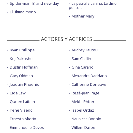
Spider-man: Brand new day
La patrulla canina: La dino
película
El último mono
Mother Mary
ACTORES Y ACTRICES
Ryan Phillippe
Audrey Tautou
Koji Yakusho
Sam Claflin
Dustin Hoffman
Gina Carano
Gary Oldman
Alexandra Daddario
Joaquin Phoenix
Catherine Deneuve
Jude Law
Regé-Jean Page
Queen Latifah
Mekhi Phifer
Irene Visedo
Isabel Ordaz
Ernesto Alterio
Nausicaa Bonnín
Emmanuelle Devos
Willem Dafoe