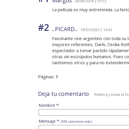
Margus
26/09/2019 | 01:53
La película es muy entretenida. La hist
#2
..PICARD..
19/01/2020 | 14:30
Fascinante cine argentino con toda su 
mayores referentes, Darín, Cecilia Roth 
espectador a tomar partido rápidamen
otras sin escrúpulos humanos. Pues co
tantísimos otros y para no extenderme)
Páginas:
1
Deja tu comentario
Rellena y envía el f
Nombre *:
Mensaje *:
(500 caracteres máx)