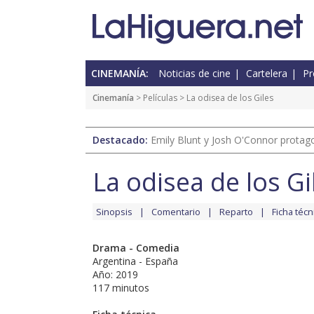
CINEMANÍA:
Noticias de cine
Cartelera
Pr
Cinemanía
> Películas > La odisea de los Giles
Destacado:
Emily Blunt y Josh O'Connor protagon
La odisea de los Gi
Sinopsis
Comentario
Reparto
Ficha técn
Drama - Comedia
Argentina - España
Año: 2019
117 minutos