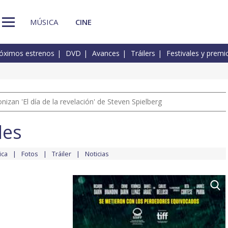
MÚSICA
CINE
óximos estrenos
DVD
Avances
Tráilers
Festivales y premi
izan 'El día de la revelación' de Steven Spielberg
les
ica
Fotos
Tráiler
Noticias