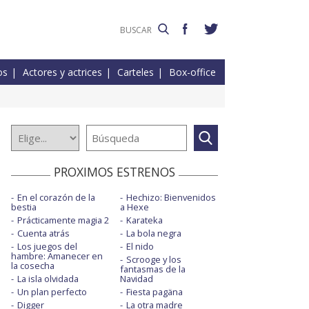
os
Actores y actrices
Carteles
Box-office
PROXIMOS ESTRENOS
En el corazón de la
Hechizo: Bienvenidos
bestia
a Hexe
Prácticamente magia 2
Karateka
Cuenta atrás
La bola negra
Los juegos del
El nido
hambre: Amanecer en
Scrooge y los
la cosecha
fantasmas de la
La isla olvidada
Navidad
Un plan perfecto
Fiesta pagäna
Digger
La otra madre