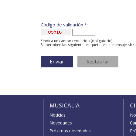
Código de validación *:
*Indica un campo requerido (obligatorio)
Se permiten las siguientes etiquetas en el mensaje <b> 
MUSICALIA
C
Noticias
Not
Novedades
Car
Próximas novedades
Pr