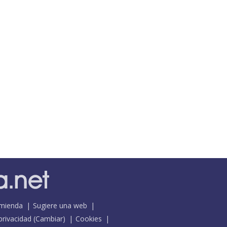
mienda
Sugiere una web
 privacidad
(
Cambiar
)
Cookies