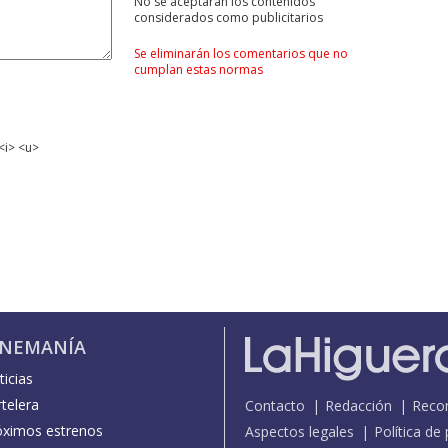
No se aceptarán los contenidos
considerados como publicitarios
Se eliminarán los comentarios que no
cumplan estas normas
<i> <u>
INEMANÍA
icias
telera
Contacto
Redacción
Reco
óximos estrenos
Aspectos legales
Política de