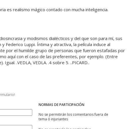
oria es realismo mágico contado con mucha inteligencia.
idiosincrasia y modismos dialécticos y del que son para mí, sus
y Federico Luppi. Íntima y atractiva, la película induce al
te por el humilde grupo de personas que fueron estafadas por
mo aquí con el caso de las preferentes, por ejemplo. (Entre
. Igual. .VEDLA, VEDLA. .4 sobre 5. ..PICARD..
ormulario!
NORMAS DE PARTICIPACIÓN
No se permitirán los comentarios fuera de
tema ó injuriantes