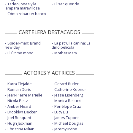
Tadeo Jones y la
El ser querido
lámpara maravillosa
Cómo robar un banco
CARTELERA DESTACADOS
Spider-man: Brand
La patrulla canina: La
new day
dino película
El último mono
Mother Mary
ACTORES Y ACTRICES
Karra Elejalde
Gerard Butler
Romain Duris
Catherine Keener
Jean-Pierre Marielle
Jesse Eisenberg
Nicola Peltz
Monica Bellucci
Amber Heard
Penélope Cruz
Brooklyn Decker
Lucy Liu
Joel Bosqued
James Tupper
Hugh Jackman
Michael Douglas
Christina Milian
Jeremy Irvine