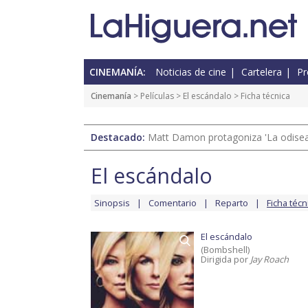
CINEMANÍA:
Noticias de cine
Cartelera
Pr
Cinemanía
> Películas >
El escándalo
> Ficha técnica
Destacado:
Matt Damon protagoniza 'La odisea'
El escándalo
Sinopsis
Comentario
Reparto
Ficha técn
El escándalo
(Bombshell)
Dirigida por
Jay Roach