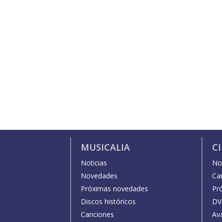
MUSICALIA
C
Noticias
Not
Novedades
Car
Próximas novedades
Pr
Discos históricos
DV
Canciones
Av