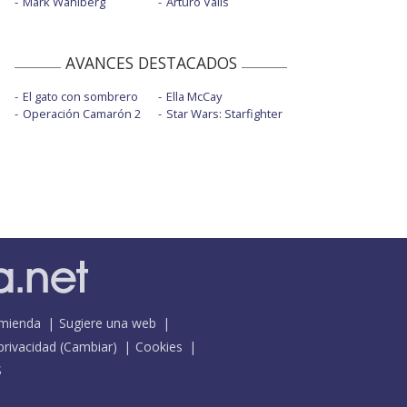
Mark Wahlberg
Arturo Valls
AVANCES DESTACADOS
El gato con sombrero
Ella McCay
Operación Camarón 2
Star Wars: Starfighter
mienda
Sugiere una web
 privacidad
(
Cambiar
)
Cookies
S