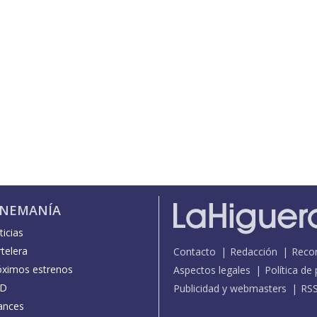
INEMANÍA
icias
telera
Contacto
Redacción
Reco
óximos estrenos
Aspectos legales
Política de
D
Publicidad y webmasters
RS
ances