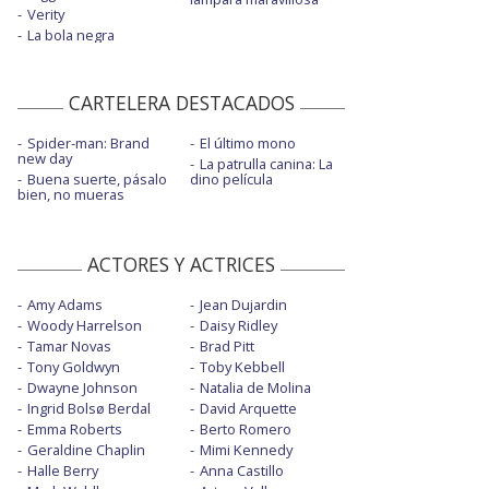
Verity
La bola negra
CARTELERA DESTACADOS
Spider-man: Brand
El último mono
new day
La patrulla canina: La
Buena suerte, pásalo
dino película
bien, no mueras
ACTORES Y ACTRICES
Amy Adams
Jean Dujardin
Woody Harrelson
Daisy Ridley
Tamar Novas
Brad Pitt
Tony Goldwyn
Toby Kebbell
Dwayne Johnson
Natalia de Molina
Ingrid Bolsø Berdal
David Arquette
Emma Roberts
Berto Romero
Geraldine Chaplin
Mimi Kennedy
Halle Berry
Anna Castillo