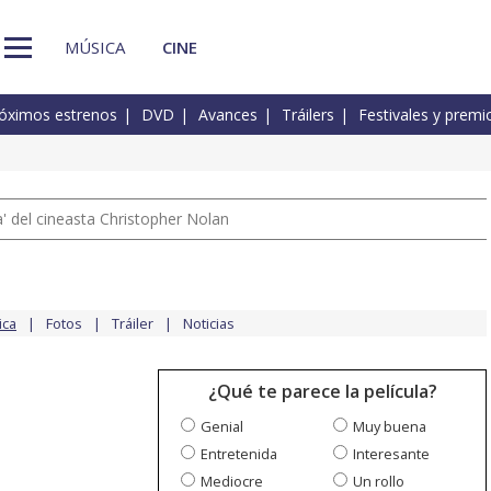
MÚSICA
CINE
óximos estrenos
DVD
Avances
Tráilers
Festivales y premi
 del cineasta Christopher Nolan
ica
Fotos
Tráiler
Noticias
¿Qué te parece la película?
Genial
Muy buena
Entretenida
Interesante
Mediocre
Un rollo