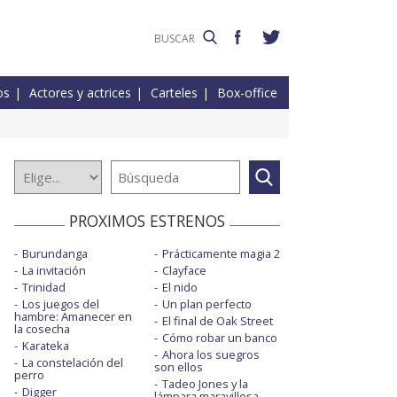
os
Actores y actrices
Carteles
Box-office
PROXIMOS ESTRENOS
Burundanga
Prácticamente magia 2
La invitación
Clayface
Trinidad
El nido
Los juegos del
Un plan perfecto
hambre: Amanecer en
El final de Oak Street
la cosecha
Cómo robar un banco
Karateka
Ahora los suegros
La constelación del
son ellos
perro
Tadeo Jones y la
Digger
lámpara maravillosa