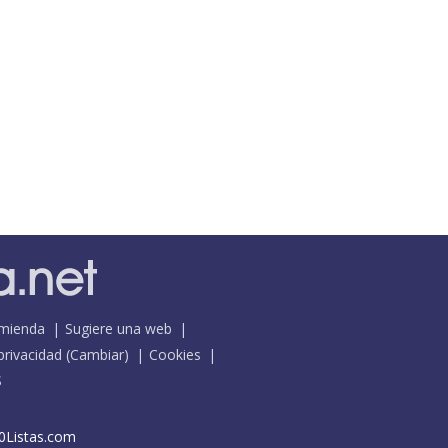
mienda
Sugiere una web
 privacidad
(
Cambiar
)
Cookies
S
0Listas.com