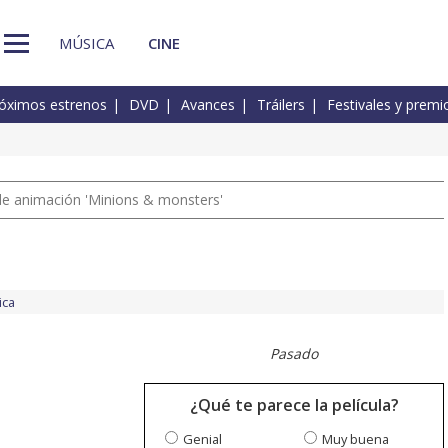
MÚSICA
CINE
óximos estrenos
DVD
Avances
Tráilers
Festivales y premi
a de animación 'Minions & monsters'
ica
Pasado
¿Qué te parece la película?
Genial
Muy buena