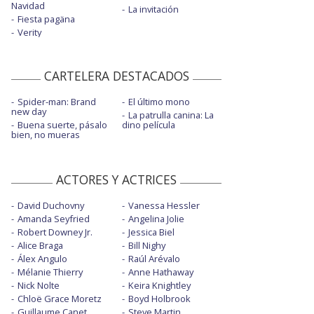
Navidad
La invitación
Fiesta pagäna
Verity
CARTELERA DESTACADOS
Spider-man: Brand
El último mono
new day
La patrulla canina: La
Buena suerte, pásalo
dino película
bien, no mueras
ACTORES Y ACTRICES
David Duchovny
Vanessa Hessler
Amanda Seyfried
Angelina Jolie
Robert Downey Jr.
Jessica Biel
Alice Braga
Bill Nighy
Álex Angulo
Raúl Arévalo
Mélanie Thierry
Anne Hathaway
Nick Nolte
Keira Knightley
Chloë Grace Moretz
Boyd Holbrook
Guillaume Canet
Steve Martin