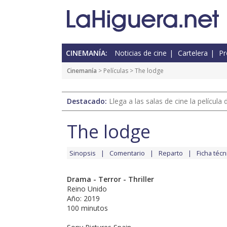
CINEMANÍA:
Noticias de cine
Cartelera
Pr
Cinemanía
> Películas > The lodge
Destacado:
Llega a las salas de cine la películ
The lodge
Sinopsis
Comentario
Reparto
Ficha técn
Drama - Terror - Thriller
Reino Unido
Año: 2019
100 minutos