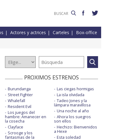
os
Actores y actrices
Carteles
Box-office
PROXIMOS ESTRENOS
Burundanga
Las ciegas hormigas
Street Fighter
La isla olvidada
Whalefall
Tadeo Jones y la
lámpara maravillosa
Resident Evil
Una noche al año
Los juegos del
hambre: Amanecer en
Ahora los suegros
la cosecha
son ellos
Clayface
Hechizo: Bienvenidos
a Hexe
Scrooge y los
fantasmas de la
Esta soledad