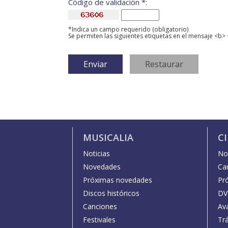
Código de validación *:
*Indica un campo requerido (obligatorio)
Se permiten las siguientes etiquetas en el mensaje <b> 
MUSICALIA
C
Noticias
Not
Novedades
Car
Próximas novedades
Pr
Discos históricos
DV
Canciones
Av
Festivales
Trá