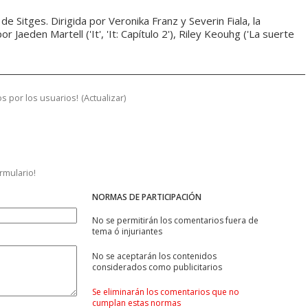
de Sitges. Dirigida por Veronika Franz y Severin Fiala, la
aeden Martell ('It', 'It: Capítulo 2'), Riley Keouhg ('La suerte
s por los usuarios!
(
Actualizar
)
ormulario!
NORMAS DE PARTICIPACIÓN
No se permitirán los comentarios fuera de
tema ó injuriantes
No se aceptarán los contenidos
considerados como publicitarios
Se eliminarán los comentarios que no
cumplan estas normas