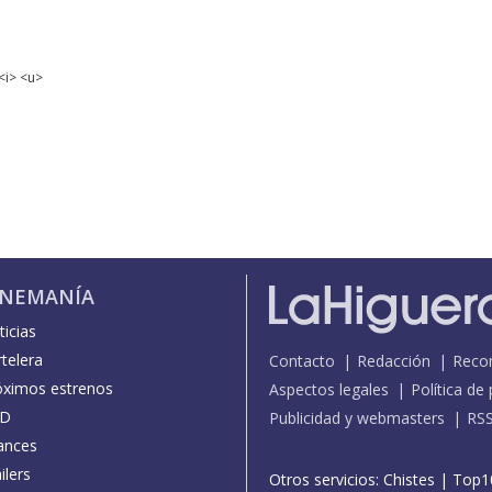
<i> <u>
INEMANÍA
icias
telera
Contacto
Redacción
Reco
óximos estrenos
Aspectos legales
Política de
D
Publicidad y webmasters
RS
ances
ilers
Otros servicios:
Chistes
|
Top1