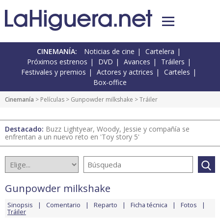
CINEMANÍA:
Noticias de cine
Cartelera
Próximos estrenos
DVD
Avances
Tráilers
Festivales y premios
Actores y actrices
Carteles
Box-office
Cinemanía
> Películas >
Gunpowder milkshake
> Tráiler
Destacado:
Buzz Lightyear, Woody, Jessie y compañía se
enfrentan a un nuevo reto en 'Toy story 5'
Gunpowder milkshake
Sinopsis
Comentario
Reparto
Ficha técnica
Fotos
Tráiler