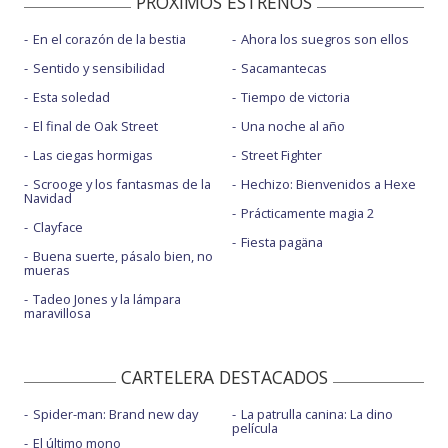
PROXIMOS ESTRENOS
En el corazón de la bestia
Ahora los suegros son ellos
Sentido y sensibilidad
Sacamantecas
Esta soledad
Tiempo de victoria
El final de Oak Street
Una noche al año
Las ciegas hormigas
Street Fighter
Scrooge y los fantasmas de la
Hechizo: Bienvenidos a Hexe
Navidad
Prácticamente magia 2
Clayface
Fiesta pagäna
Buena suerte, pásalo bien, no
mueras
Tadeo Jones y la lámpara
maravillosa
CARTELERA DESTACADOS
Spider-man: Brand new day
La patrulla canina: La dino
película
El último mono