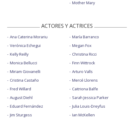
Mother Mary
ACTORES Y ACTRICES
Ana Caterina Morariu
María Barranco
Verónica Echegui
Megan Fox
Kelly Reilly
Christina Ricci
Monica Bellucci
Finn Wittrock
Miriam Giovanelli
Arturo Valls
Cristina Castaño
Mercé Llorens
Fred Willard
Caitriona Balfe
August Diehl
Sarah Jessica Parker
Eduard Fernández
Julia Louis-Dreyfus
Jim Sturgess
Ian McKellen