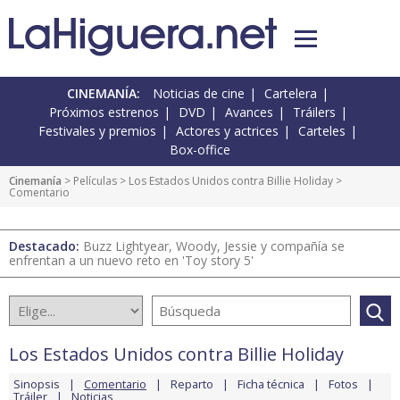
CINEMANÍA:
Noticias de cine
Cartelera
Próximos estrenos
DVD
Avances
Tráilers
Festivales y premios
Actores y actrices
Carteles
Box-office
Cinemanía
> Películas >
Los Estados Unidos contra Billie Holiday
>
Comentario
Destacado:
Buzz Lightyear, Woody, Jessie y compañía se
enfrentan a un nuevo reto en 'Toy story 5'
Los Estados Unidos contra Billie Holiday
Sinopsis
Comentario
Reparto
Ficha técnica
Fotos
Tráiler
Noticias