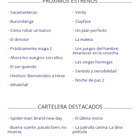
PROXIMOS ESTRENOS
Sacamantecas
Verity
Burundanga
Clayface
Cómo robar un banco
Un plan perfecto
El director
La maleta
Prácticamente magia 2
Los juegos del hambre:
Amanecer en la cosecha
Ahora los suegros son ellos
Las ciegas hormigas
El ser querido
Sentido y sensibilidad
Hechizo: Bienvenidos a Hexe
Noche de paz 2
Whalefall
CARTELERA DESTACADOS
Spider-man: Brand new day
El último mono
Buena suerte, pásalo bien, no
La patrulla canina: La dino
mueras
película