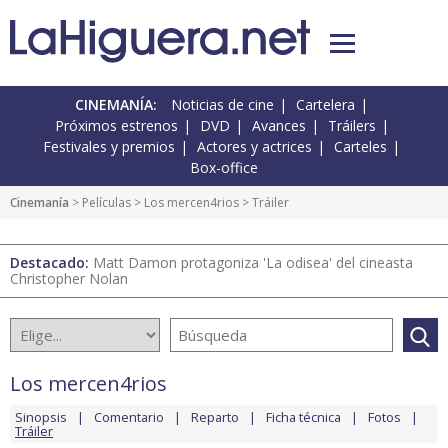
CINEMANÍA:
Noticias de cine
Cartelera
Próximos estrenos
DVD
Avances
Tráilers
Festivales y premios
Actores y actrices
Carteles
Box-office
Cinemanía
> Películas >
Los mercen4rios
> Tráiler
Destacado:
Matt Damon protagoniza 'La odisea' del cineasta
Christopher Nolan
Los mercen4rios
Sinopsis
Comentario
Reparto
Ficha técnica
Fotos
Tráiler