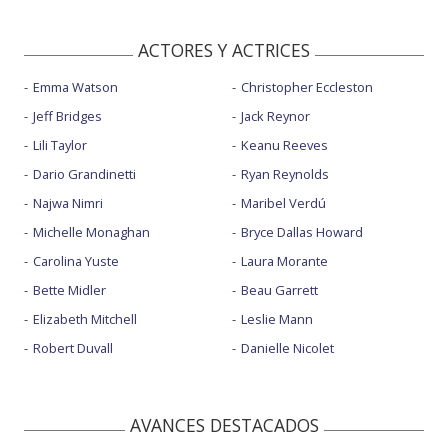
ACTORES Y ACTRICES
Emma Watson
Christopher Eccleston
Jeff Bridges
Jack Reynor
Lili Taylor
Keanu Reeves
Dario Grandinetti
Ryan Reynolds
Najwa Nimri
Maribel Verdú
Michelle Monaghan
Bryce Dallas Howard
Carolina Yuste
Laura Morante
Bette Midler
Beau Garrett
Elizabeth Mitchell
Leslie Mann
Robert Duvall
Danielle Nicolet
AVANCES DESTACADOS