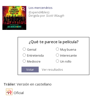
Los mercen4rios
(Expend4bles)
Dirigida por
Scott Waugh
¿Qué te parece la película?
Genial
Muy buena
Entretenida
Interesante
Mediocre
Un rollo
Votar
Ver resultados
Tráiler
: Versión en castellano
Oficial