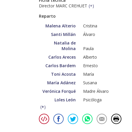
Ficha técnica
Director MARC CREHUET
(
+
)
Reparto
Malena Alterio
Cristina
Santi Millán
Álvaro
Natalia de
Molina
Paula
Carlos Areces
Alberto
Carlos Bardem
Ernesto
Toni Acosta
María
María Adánez
Susana
Verónica Forqué
Madre Álvaro
Loles León
Psicóloga
(
+
)