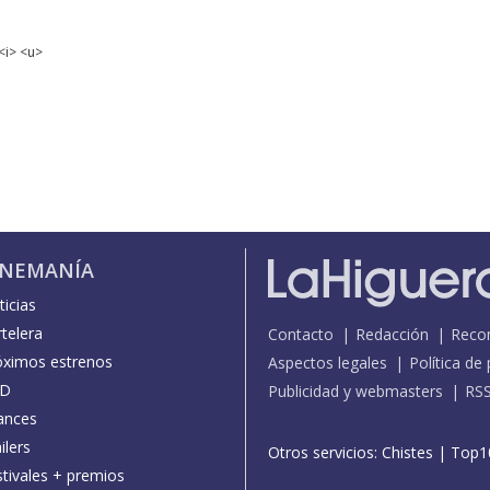
<i> <u>
INEMANÍA
icias
telera
Contacto
Redacción
Reco
óximos estrenos
Aspectos legales
Política de
D
Publicidad y webmasters
RS
ances
ilers
Otros servicios:
Chistes
|
Top1
stivales + premios