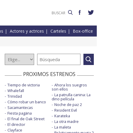
os
Actores y actrices
Carteles
Box-office
PROXIMOS ESTRENOS
Tiempo de victoria
Ahora los suegros
son ellos
Whalefall
La patrulla canina: La
Trinidad
dino película
Cómo robar un banco
Noche de paz 2
Sacamantecas
Resident Evil
Fiesta pagäna
Karateka
El final de Oak Street
La otra madre
El director
La maleta
Clayface
Prácticamente magia 2