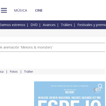
MÚSICA
CINE
óximos estrenos
DVD
Avances
Tráilers
Festivales y premi
a de animación 'Minions & monsters'
ica
Fotos
Tráiler