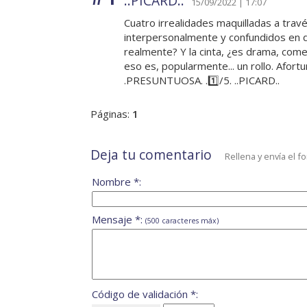
..PICARD..
15/09/2022 | 17:07
Cuatro irrealidades maquilladas a trav
interpersonalmente y confundidos en d
realmente? Y la cinta, ¿es drama, come
eso es, popularmente... un rollo. Afort
.PRESUNTUOSA. .1️⃣/5. ..PICARD..
Páginas:
1
Deja tu comentario
Rellena y envía el f
Nombre *:
Mensaje *:
(500 caracteres máx)
Código de validación *: