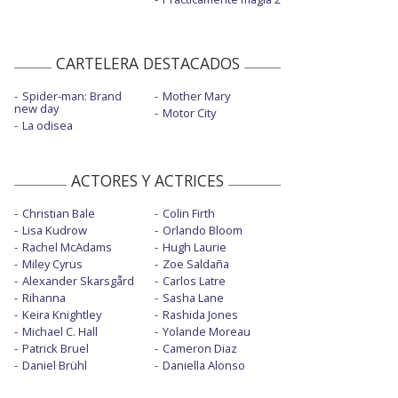
CARTELERA DESTACADOS
Spider-man: Brand
Mother Mary
new day
Motor City
La odisea
ACTORES Y ACTRICES
Christian Bale
Colin Firth
Lisa Kudrow
Orlando Bloom
Rachel McAdams
Hugh Laurie
Miley Cyrus
Zoe Saldaña
Alexander Skarsgård
Carlos Latre
Rihanna
Sasha Lane
Keira Knightley
Rashida Jones
Michael C. Hall
Yolande Moreau
Patrick Bruel
Cameron Diaz
Daniel Brühl
Daniella Alonso