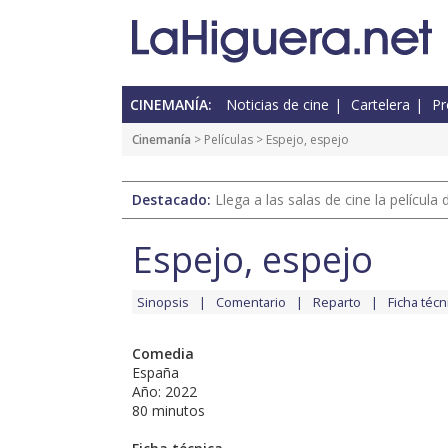
CINEMANÍA:
Noticias de cine
Cartelera
Pr
Cinemanía
> Películas > Espejo, espejo
Destacado:
Llega a las salas de cine la películ
Espejo, espejo
Sinopsis
Comentario
Reparto
Ficha técn
Comedia
España
Año: 2022
80 minutos