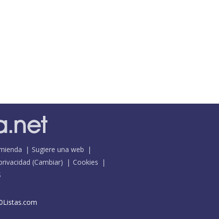
mienda
Sugiere una web
 privacidad
(
Cambiar
)
Cookies
S
0Listas.com