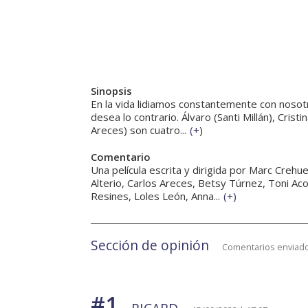
Sinopsis
En la vida lidiamos constantemente con nosot
desea lo contrario. Álvaro (Santi Millán), Crist
Areces) son cuatro...
(
+
)
Comentario
Una película escrita y dirigida por Marc Crehu
Alterio, Carlos Areces, Betsy Túrnez, Toni Aco
Resines, Loles León, Anna...
(
+
)
Sección de opinión
Comentarios enviado
#1