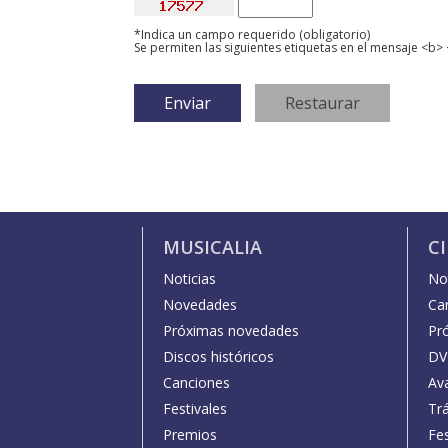
*Indica un campo requerido (obligatorio)
Se permiten las siguientes etiquetas en el mensaje <b> 
MUSICALIA
C
Noticias
Not
Novedades
Car
Próximas novedades
Pr
Discos históricos
DV
Canciones
Av
Festivales
Trá
Premios
Fe