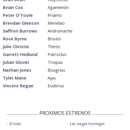
Brian Cox
Agamenón
Peter O'Toole
Príamo
Brendan Gleeson
Menelao
Saffron Burrows
Andromache
Rose Byrne
Briseis
Julie Christie
Thetis
Garrett Hedlund
Patroclus
Julian Glover
Triopas
Nathan Jones
Boagrius
Tyler Mane
Ajax
Vincent Regan
Eudorus
PROXIMOS ESTRENOS
El nido
Las ciegas hormigas