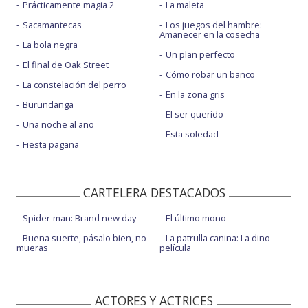
Prácticamente magia 2
La maleta
Sacamantecas
Los juegos del hambre:
Amanecer en la cosecha
La bola negra
Un plan perfecto
El final de Oak Street
Cómo robar un banco
La constelación del perro
En la zona gris
Burundanga
El ser querido
Una noche al año
Esta soledad
Fiesta pagäna
CARTELERA DESTACADOS
Spider-man: Brand new day
El último mono
Buena suerte, pásalo bien, no
La patrulla canina: La dino
mueras
película
ACTORES Y ACTRICES