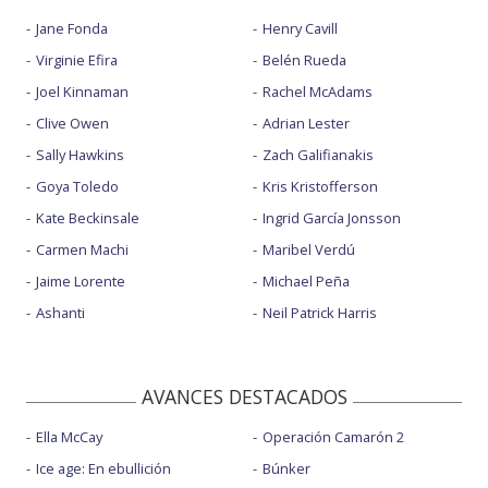
Jane Fonda
Henry Cavill
Virginie Efira
Belén Rueda
Joel Kinnaman
Rachel McAdams
Clive Owen
Adrian Lester
Sally Hawkins
Zach Galifianakis
Goya Toledo
Kris Kristofferson
Kate Beckinsale
Ingrid García Jonsson
Carmen Machi
Maribel Verdú
Jaime Lorente
Michael Peña
Ashanti
Neil Patrick Harris
AVANCES DESTACADOS
Ella McCay
Operación Camarón 2
Ice age: En ebullición
Búnker