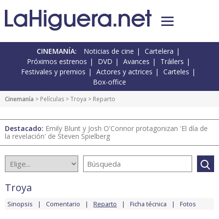
CINEMANÍA:
Noticias de cine
Cartelera
Próximos estrenos
DVD
Avances
Tráilers
Festivales y premios
Actores y actrices
Carteles
Box-office
Cinemanía
> Películas >
Troya
> Reparto
Destacado:
Emily Blunt y Josh O'Connor protagonizan 'El día de
la revelación' de Steven Spielberg
Troya
Sinopsis
Comentario
Reparto
Ficha técnica
Fotos