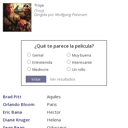
Troya
(Troy)
Dirigida por
Wolfgang Petersen
¿Qué te parece la película?
Genial
Muy buena
Entretenida
Interesante
Mediocre
Un rollo
Votar
Ver resultados
Brad Pitt
Aquiles
Orlando Bloom
Paris
Eric Bana
Hector
Diane Kruger
Helena
Sean Bean
Odysseus