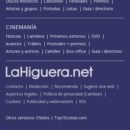
Discos históricos
Canciones
Festivales
Premios
Artistas y grupos
Portadas
Listas
Guía / directorio
CINEMANÍA
Noticias
Cartelera
Próximos estrenos
DVD
Avances
Tráilers
Festivales + premios
Actores y actrices
Carteles
Box-office
Guía / directorio
Contacto
Redacción
Recomienda
Sugiere una web
Aspectos legales
Política de privacidad
(
Cambiar
)
Cookies
Publicidad y webmasters
RSS
Otros servicios:
Chistes
|
Top10Listas.com