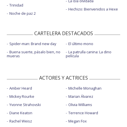
La isla olvidada
Trinidad
Hechizo: Bienvenidos a Hexe
Noche de paz 2
CARTELERA DESTACADOS
Spider-man: Brand new day
El último mono
Buena suerte, pásalo bien, no
La patrulla canina: La dino
mueras
película
ACTORES Y ACTRICES
Amber Heard
Michelle Monaghan
Mickey Rourke
Marian Álvarez
Yvonne Strahovski
Olivia Williams
Diane Keaton
Terrence Howard
Rachel Weisz
Megan Fox