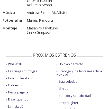
Uberto Pasolini
Roberto Sessa
Música
Andrew Simon McAllister
Fotografía
Marius Panduru
Montaje
Masahiro Hirakubo
Saska Simpson
PROXIMOS ESTRENOS
Whalefall
Un plan perfecto
Las ciegas hormigas
Scrooge y los fantasmas de la
Navidad
Una noche al año
Esta soledad
El director
El nido
Fiesta pagäna
Sentido y sensibilidad
El ser querido
Street Fighter
La invitación