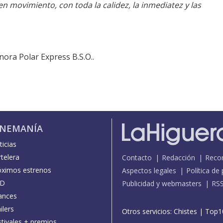
en movimiento, con toda la calidez, la inmediatez y las
onora
Polar Express B.S.O.
.
INEMANÍA
icias
telera
Contacto
Redacción
Reco
óximos estrenos
Aspectos legales
Política de
D
Publicidad y webmasters
RS
ances
ilers
Otros servicios:
Chistes
|
Top1
stivales + premios