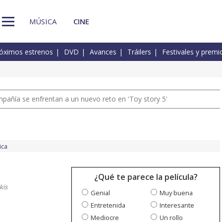
MÚSICA
CINE
óximos estrenos
DVD
Avances
Tráilers
Festivales y premi
pañía se enfrentan a un nuevo reto en 'Toy story 5'
ica
¿Qué te parece la película?
kis
Genial
Muy buena
Entretenida
Interesante
Mediocre
Un rollo