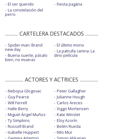
El ser querido
Fiesta pagäna
La constelación del
perro
CARTELERA DESTACADOS
Spider-man: Brand
El último mono
new day
La patrulla canina: La
Buena suerte, pásalo
dino película
bien, no mueras
ACTORES Y ACTRICES
Nebojsa Glogovac
Peter Gallagher
Guy Pearce
Julianne Hough
Will Ferrell
Carlos Areces
Halle Berry
Viggo Mortensen
Miguel Ángel Muñoz
Kate Winslet
Ty Simpkins
Eloy Azorín
Russell Brand
Belén Rueda
Isabelle Huppert
Nilo Mur
Gemma Arterton
Simon Abkarian