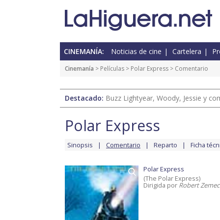
CINEMANÍA:
Noticias de cine
Cartelera
Pr
Cinemanía
> Películas >
Polar Express
> Comentario
Destacado:
Buzz Lightyear, Woody, Jessie y com
Polar Express
Sinopsis
Comentario
Reparto
Ficha técn
Polar Express
(The Polar Express)
Dirigida por
Robert Zemec