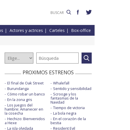
os
Actores y actrices
Carteles
Box-office
PROXIMOS ESTRENOS
El final de Oak Street
Whalefall
Burundanga
Sentido y sensibilidad
Cómo robar un banco
Scrooge y los
fantasmas de la
En la zona gris
Navidad
Los juegos del
Tiempo de victoria
hambre: Amanecer en
la cosecha
La bola negra
Hechizo: Bienvenidos
En el corazón de la
a Hexe
bestia
La isla olvidada
Resident Evil