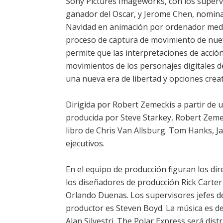
Sony Pictures Imageworks, con los supervi
ganador del Oscar, y Jerome Chen, nominad
Navidad en animación por ordenador medi
proceso de captura de movimiento de nue
permite que las interpretaciones de acción
movimientos de los personajes digitales d
una nueva era de libertad y opciones creat
Dirigida por Robert Zemeckis a partir de un
producida por Steve Starkey, Robert Zemec
libro de Chris Van Allsburg. Tom Hanks, J
ejecutivos.
En el equipo de producción figuran los dir
los diseñadores de producción Rick Carter
Orlando Duenas. Los supervisores jefes de
productor es Steven Boyd. La música es de A
Alan Silvestri. The Polar Express será dis