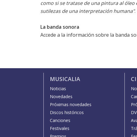
como si se tratase de una pintura al óleo 
sutilezas de una interpretación humana"
.
La banda sonora
Accede a la información sobre la banda s
MUSICALIA
C
Noticias
Not
Novedades
Car
Próximas novedades
Pr
Discos históricos
DV
Canciones
Av
Festivales
Trá
Premios
Fe