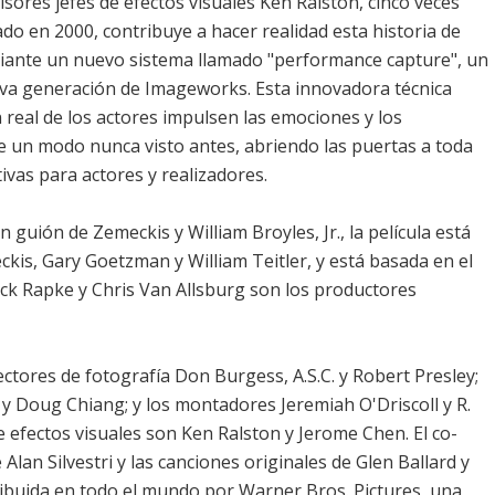
sores jefes de efectos visuales Ken Ralston, cinco veces
o en 2000, contribuye a hacer realidad esta historia de
ante un nuevo sistema llamado "performance capture", un
va generación de Imageworks. Esta innovadora técnica
 real de los actores impulsen las emociones y los
e un modo nunca visto antes, abriendo las puertas a toda
ivas para actores y realizadores.
 guión de Zemeckis y William Broyles, Jr., la película está
kis, Gary Goetzman y William Teitler, y está basada en el
ack Rapke y Chris Van Allsburg son los productores
ectores de fotografía Don Burgess, A.S.C. y Robert Presley;
 y Doug Chiang; y los montadores Jeremiah O'Driscoll y R.
 efectos visuales son Ken Ralston y Jerome Chen. El co-
lan Silvestri y las canciones originales de Glen Ballard y
tribuida en todo el mundo por Warner Bros. Pictures, una