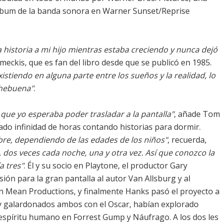
lbum de la banda sonora en Warner Sunset/Reprise
la historia a mi hijo mientras estaba creciendo y nunca dejó
emeckis, que es fan del libro desde que se publicó en 1985.
xistiendo en alguna parte entre los sueños y la realidad, lo
chebuena"
.
 que yo esperaba poder trasladar a la pantalla"
, añade Tom
ado infinidad de horas contando historias para dormir.
re, dependiendo de las edades de los niños"
, recuerda,
, dos veces cada noche, una y otra vez. Así que conozco la
a tres"
. Él y su socio en Playtone, el productor Gary
ión para la gran pantalla al autor Van Allsburg y al
en Mean Productions, y finalmente Hanks pasó el proyecto a
, y galardonados ambos con el Oscar, habían explorado
espíritu humano en Forrest Gump y Náufrago. A los dos les