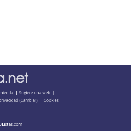
mienda
Sugiere una web
 privacidad
(
Cambiar
)
Cookies
S
0Listas.com