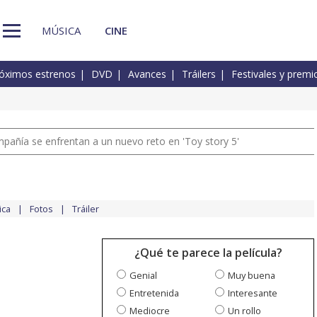
MÚSICA
CINE
óximos estrenos
DVD
Avances
Tráilers
Festivales y premi
pañía se enfrentan a un nuevo reto en 'Toy story 5'
ica
Fotos
Tráiler
¿Qué te parece la película?
Genial
Muy buena
Entretenida
Interesante
Mediocre
Un rollo