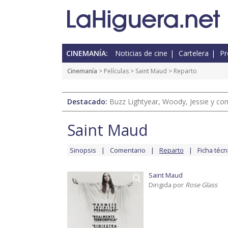
CINEMANÍA:
Noticias de cine
Cartelera
Pr
Cinemanía
> Películas >
Saint Maud
> Reparto
Destacado:
Buzz Lightyear, Woody, Jessie y com
Saint Maud
Sinopsis
Comentario
Reparto
Ficha técn
Saint Maud
Dirigida por
Rose Glass