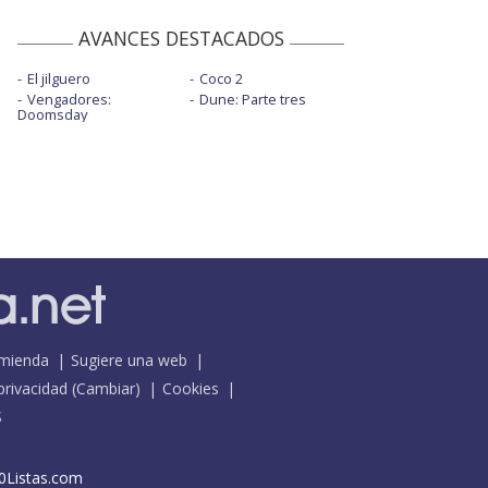
AVANCES DESTACADOS
El jilguero
Coco 2
Vengadores:
Dune: Parte tres
Doomsday
mienda
Sugiere una web
 privacidad
(
Cambiar
)
Cookies
S
0Listas.com