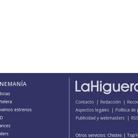
INEMANÍA
icias
telera
Contacto
Redacción
Reco
óximos estrenos
Aspectos legales
Política de
D
Publicidad y webmasters
RS
ances
ilers
Otros servicios:
Chistes
|
Top1