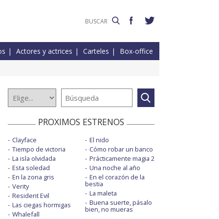
os
Actores y actrices
Carteles
Box-office
PROXIMOS ESTRENOS
Clayface
El nido
Tiempo de victoria
Cómo robar un banco
La isla olvidada
Prácticamente magia 2
Esta soledad
Una noche al año
En la zona gris
En el corazón de la
bestia
Verity
La maleta
Resident Evil
Buena suerte, pásalo
Las ciegas hormigas
bien, no mueras
Whalefall