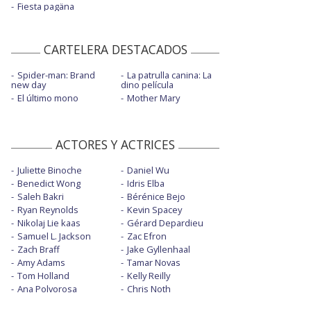
Fiesta pagäna
CARTELERA DESTACADOS
Spider-man: Brand
La patrulla canina: La
new day
dino película
El último mono
Mother Mary
ACTORES Y ACTRICES
Juliette Binoche
Daniel Wu
Benedict Wong
Idris Elba
Saleh Bakri
Bérénice Bejo
Ryan Reynolds
Kevin Spacey
Nikolaj Lie kaas
Gérard Depardieu
Samuel L. Jackson
Zac Efron
Zach Braff
Jake Gyllenhaal
Amy Adams
Tamar Novas
Tom Holland
Kelly Reilly
Ana Polvorosa
Chris Noth