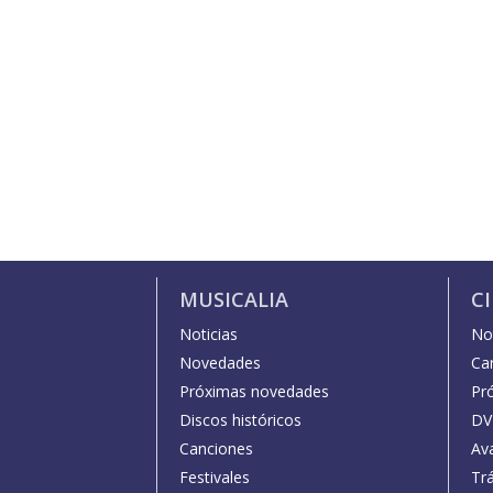
MUSICALIA
C
Noticias
Not
Novedades
Car
Próximas novedades
Pr
Discos históricos
DV
Canciones
Av
Festivales
Trá