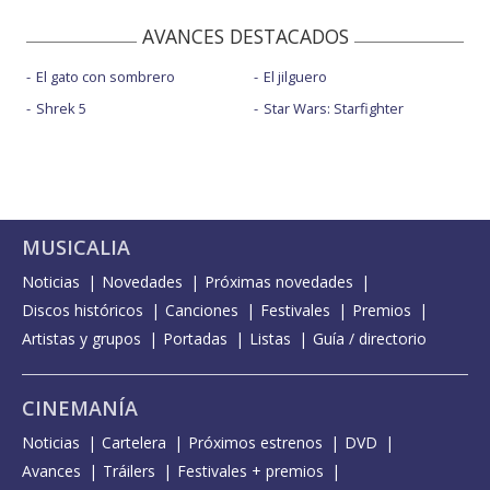
AVANCES DESTACADOS
El gato con sombrero
El jilguero
Shrek 5
Star Wars: Starfighter
MUSICALIA
Noticias
Novedades
Próximas novedades
Discos históricos
Canciones
Festivales
Premios
Artistas y grupos
Portadas
Listas
Guía / directorio
CINEMANÍA
Noticias
Cartelera
Próximos estrenos
DVD
Avances
Tráilers
Festivales + premios