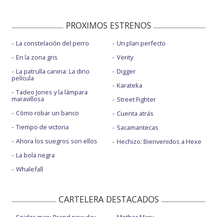
PROXIMOS ESTRENOS
La constelación del perro
Un plan perfecto
En la zona gris
Verity
La patrulla canina: La dino
Digger
película
Karateka
Tadeo Jones y la lámpara
maravillosa
Street Fighter
Cómo robar un banco
Cuenta atrás
Tiempo de victoria
Sacamantecas
Ahora los suegros son ellos
Hechizo: Bienvenidos a Hexe
La bola negra
Whalefall
CARTELERA DESTACADOS