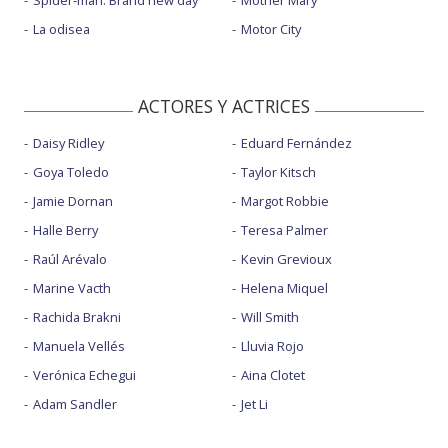
Spider-man: Brand new day
Mother Mary
La odisea
Motor City
ACTORES Y ACTRICES
Daisy Ridley
Eduard Fernández
Goya Toledo
Taylor Kitsch
Jamie Dornan
Margot Robbie
Halle Berry
Teresa Palmer
Raúl Arévalo
Kevin Grevioux
Marine Vacth
Helena Miquel
Rachida Brakni
Will Smith
Manuela Vellés
Lluvia Rojo
Verónica Echegui
Aina Clotet
Adam Sandler
Jet Li