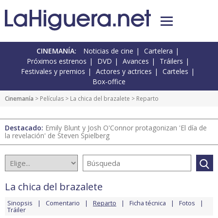
CINEMANÍA:
Noticias de cine
Cartelera
Próximos estrenos
DVD
Avances
Tráilers
Festivales y premios
Actores y actrices
Carteles
Box-office
Cinemanía
> Películas >
La chica del brazalete
> Reparto
Destacado:
Emily Blunt y Josh O'Connor protagonizan 'El día de
la revelación' de Steven Spielberg
La chica del brazalete
Sinopsis
Comentario
Reparto
Ficha técnica
Fotos
Tráiler