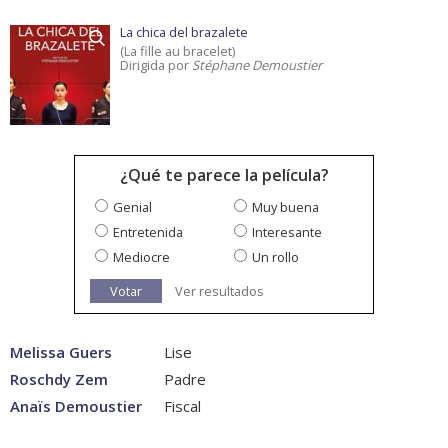
La chica del brazalete
(La fille au bracelet)
Dirigida por
Stéphane Demoustier
¿Qué te parece la película?
Genial
Muy buena
Entretenida
Interesante
Mediocre
Un rollo
Votar
Ver resultados
Melissa Guers
Lise
Roschdy Zem
Padre
Anaïs Demoustier
Fiscal