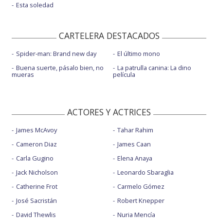
Esta soledad
CARTELERA DESTACADOS
Spider-man: Brand new day
El último mono
Buena suerte, pásalo bien, no
La patrulla canina: La dino
mueras
película
ACTORES Y ACTRICES
James McAvoy
Tahar Rahim
Cameron Diaz
James Caan
Carla Gugino
Elena Anaya
Jack Nicholson
Leonardo Sbaraglia
Catherine Frot
Carmelo Gómez
José Sacristán
Robert Knepper
David Thewlis
Nuria Mencía