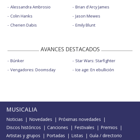
Alessandra Ambrosio
Brian d'Arcy James
Colin Hanks
Jason Mewes
Cherien Dabis
Emily Blunt
AVANCES DESTACADOS
Búnker
Star Wars: Starfighter
Vengadores: Doomsday
Ice age: En ebullición
MUSICALIA
Noticias
Novedades
Próximas novedades
Discos históricos
Canciones
Festivales
Premios
Artistas y grupos
Portadas
Listas
Guía / directorio