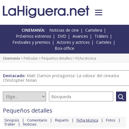
CINEMANÍA:
Noticias de cine
Cartelera
Próximos estrenos
DVD
Avances
Tráilers
Festivales y premios
Actores y actrices
Carteles
Box-office
Cinemanía
> Películas >
Pequeños detalles
> Ficha técnica
Destacado:
Matt Damon protagoniza 'La odisea' del cineasta
Christopher Nolan
Pequeños detalles
Sinopsis
Comentario
Reparto
Ficha técnica
Fotos
Tráiler
Noticias