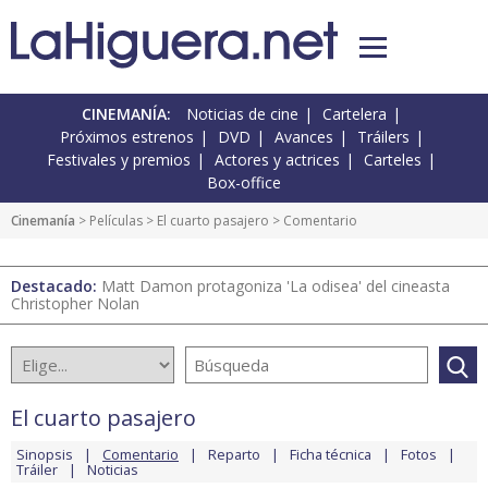
CINEMANÍA:
Noticias de cine
Cartelera
Próximos estrenos
DVD
Avances
Tráilers
Festivales y premios
Actores y actrices
Carteles
Box-office
Cinemanía
> Películas >
El cuarto pasajero
> Comentario
Destacado:
Matt Damon protagoniza 'La odisea' del cineasta
Christopher Nolan
El cuarto pasajero
Sinopsis
Comentario
Reparto
Ficha técnica
Fotos
Tráiler
Noticias