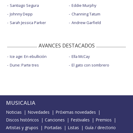
Santiago Segura
Eddie Murphy
Johnny Depp
Channing Tatum
Sarah Jessica Parker
Andrew Garfield
AVANCES DESTACADOS
Ice age: En ebullición
Ella McCay
Dune: Parte tres
El gato con sombrero
MUSICALIA
Noticias
Novedades
Próximas novedades
Discos históricos
Canciones
Festivales
Premios
Artistas y grupos
Portadas
Listas
Guía / directorio