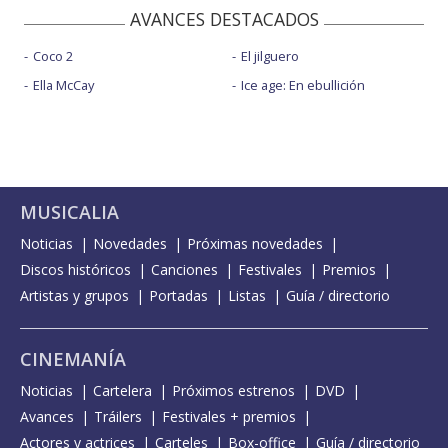
AVANCES DESTACADOS
Coco 2
El jilguero
Ella McCay
Ice age: En ebullición
MUSICALIA
Noticias
Novedades
Próximas novedades
Discos históricos
Canciones
Festivales
Premios
Artistas y grupos
Portadas
Listas
Guía / directorio
CINEMANÍA
Noticias
Cartelera
Próximos estrenos
DVD
Avances
Tráilers
Festivales + premios
Actores y actrices
Carteles
Box-office
Guía / directorio