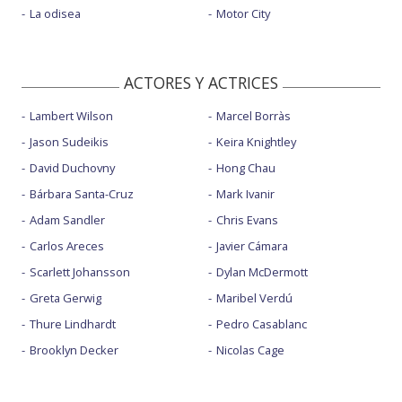
La odisea
Motor City
ACTORES Y ACTRICES
Lambert Wilson
Marcel Borràs
Jason Sudeikis
Keira Knightley
David Duchovny
Hong Chau
Bárbara Santa-Cruz
Mark Ivanir
Adam Sandler
Chris Evans
Carlos Areces
Javier Cámara
Scarlett Johansson
Dylan McDermott
Greta Gerwig
Maribel Verdú
Thure Lindhardt
Pedro Casablanc
Brooklyn Decker
Nicolas Cage