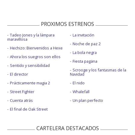
PROXIMOS ESTRENOS
Tadeo Jones y la lámpara
La invitación
maravillosa
Noche de paz 2
Hechizo: Bienvenidos a Hexe
La bola negra
Ahora los suegros son ellos
Fiesta pagäna
Sentido y sensibilidad
Scrooge y los fantasmas de la
El director
Navidad
Prácticamente magia 2
El nido
Street Fighter
Whalefall
Cuenta atrás
Un plan perfecto
El final de Oak Street
CARTELERA DESTACADOS