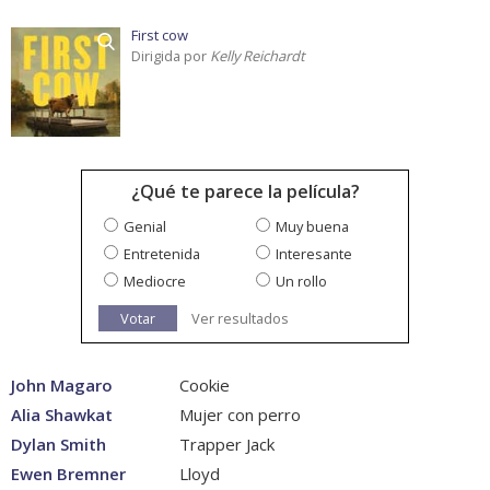
First cow
Dirigida por
Kelly Reichardt
¿Qué te parece la película?
Genial
Muy buena
Entretenida
Interesante
Mediocre
Un rollo
Votar
Ver resultados
John Magaro
Cookie
Alia Shawkat
Mujer con perro
Dylan Smith
Trapper Jack
Ewen Bremner
Lloyd