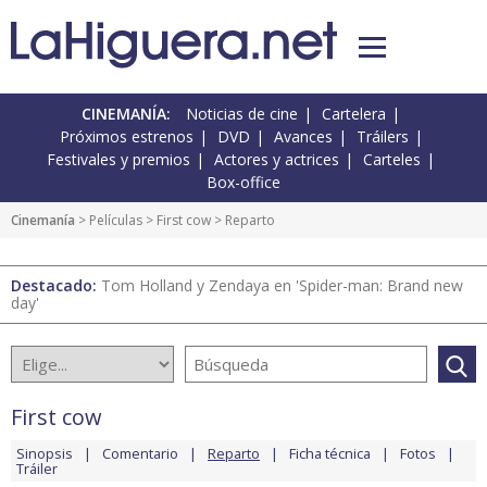
CINEMANÍA:
Noticias de cine
Cartelera
Próximos estrenos
DVD
Avances
Tráilers
Festivales y premios
Actores y actrices
Carteles
Box-office
Cinemanía
> Películas >
First cow
> Reparto
Destacado:
Tom Holland y Zendaya en 'Spider-man: Brand new
day'
First cow
Sinopsis
Comentario
Reparto
Ficha técnica
Fotos
Tráiler