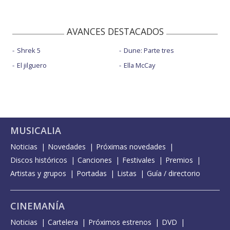
AVANCES DESTACADOS
Shrek 5
Dune: Parte tres
El jilguero
Ella McCay
MUSICALIA
Noticias
Novedades
Próximas novedades
Discos históricos
Canciones
Festivales
Premios
Artistas y grupos
Portadas
Listas
Guía / directorio
CINEMANÍA
Noticias
Cartelera
Próximos estrenos
DVD