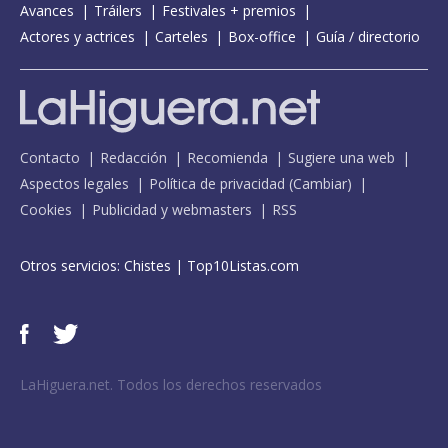
Avances
Tráilers
Festivales + premios
Actores y actrices
Carteles
Box-office
Guía / directorio
Contacto
Redacción
Recomienda
Sugiere una web
Aspectos legales
Política de privacidad
(
Cambiar
)
Cookies
Publicidad y webmasters
RSS
Otros servicios:
Chistes
|
Top10Listas.com
LaHiguera.net. Todos los derechos reservados