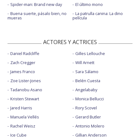
Spider-man: Brand new day
El último mono
Buena suerte, pásalo bien, no
La patrulla canina: La dino
mueras
película
ACTORES Y ACTRICES
Daniel Radcliffe
Gilles Lellouche
Zach Cregger
Will Arnett
James Franco
Sara Sálamo
Zoe Lister-Jones
Belén Cuesta
Tadanobu Asano
Angelababy
Kristen Stewart
Monica Bellucci
Jared Harris
Rory Scovel
Manuela Vellés
Gerard Butler
Rachel Weisz
Antonio Molero
Ice Cube
Gillian Anderson