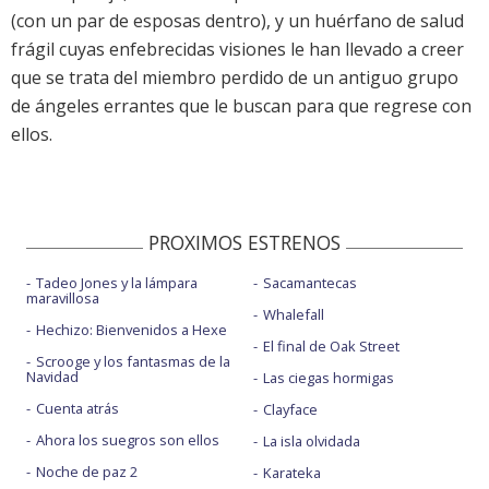
(con un par de esposas dentro), y un huérfano de salud
frágil cuyas enfebrecidas visiones le han llevado a creer
que se trata del miembro perdido de un antiguo grupo
de ángeles errantes que le buscan para que regrese con
ellos.
PROXIMOS ESTRENOS
Tadeo Jones y la lámpara
Sacamantecas
maravillosa
Whalefall
Hechizo: Bienvenidos a Hexe
El final de Oak Street
Scrooge y los fantasmas de la
Navidad
Las ciegas hormigas
Cuenta atrás
Clayface
Ahora los suegros son ellos
La isla olvidada
Noche de paz 2
Karateka