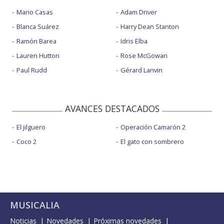
Mario Casas
Adam Driver
Blanca Suárez
Harry Dean Stanton
Ramón Barea
Idris Elba
Lauren Hutton
Rose McGowan
Paul Rudd
Gérard Lanvin
AVANCES DESTACADOS
El jilguero
Operación Camarón 2
Coco 2
El gato con sombrero
MUSICALIA
Noticias
Novedades
Próximas novedades