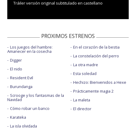
Tráiler versión original subtitulado en castellano
PROXIMOS ESTRENOS
Los juegos del hambre:
En el corazón de la bestia
Amanecer en la cosecha
La constelación del perro
Digger
La otra madre
El nido
Esta soledad
Resident Evil
Hechizo: Bienvenidos a Hexe
Burundanga
Prácticamente magia 2
Scrooge y los fantasmas de la
Navidad
La maleta
Cómo robar un banco
El director
Karateka
La isla olvidada