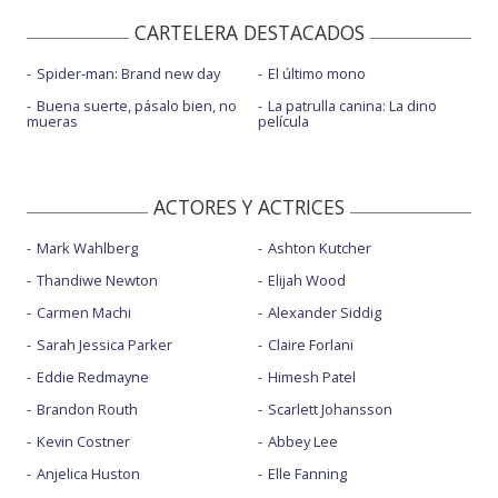
CARTELERA DESTACADOS
Spider-man: Brand new day
El último mono
Buena suerte, pásalo bien, no
La patrulla canina: La dino
mueras
película
ACTORES Y ACTRICES
Mark Wahlberg
Ashton Kutcher
Thandiwe Newton
Elijah Wood
Carmen Machi
Alexander Siddig
Sarah Jessica Parker
Claire Forlani
Eddie Redmayne
Himesh Patel
Brandon Routh
Scarlett Johansson
Kevin Costner
Abbey Lee
Anjelica Huston
Elle Fanning