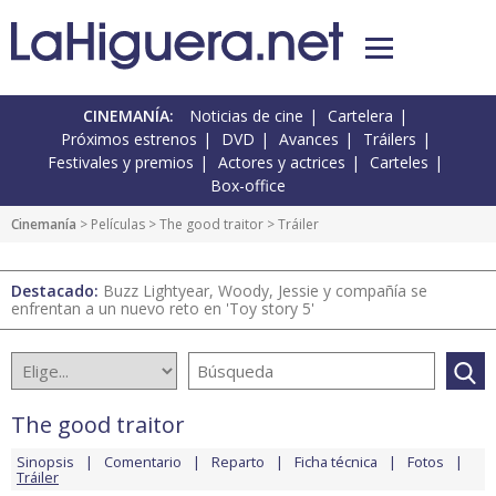
CINEMANÍA:
Noticias de cine
Cartelera
Próximos estrenos
DVD
Avances
Tráilers
Festivales y premios
Actores y actrices
Carteles
Box-office
Cinemanía
> Películas >
The good traitor
> Tráiler
Destacado:
Buzz Lightyear, Woody, Jessie y compañía se
enfrentan a un nuevo reto en 'Toy story 5'
The good traitor
Sinopsis
Comentario
Reparto
Ficha técnica
Fotos
Tráiler