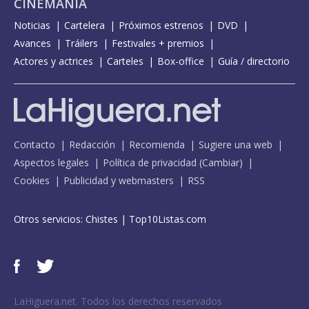
CINEMANÍA
Noticias
Cartelera
Próximos estrenos
DVD
Avances
Tráilers
Festivales + premios
Actores y actrices
Carteles
Box-office
Guía / directorio
Contacto
Redacción
Recomienda
Sugiere una web
Aspectos legales
Política de privacidad
(
Cambiar
)
Cookies
Publicidad y webmasters
RSS
Otros servicios:
Chistes
|
Top10Listas.com
LaHiguera.net. Todos los derechos reservados