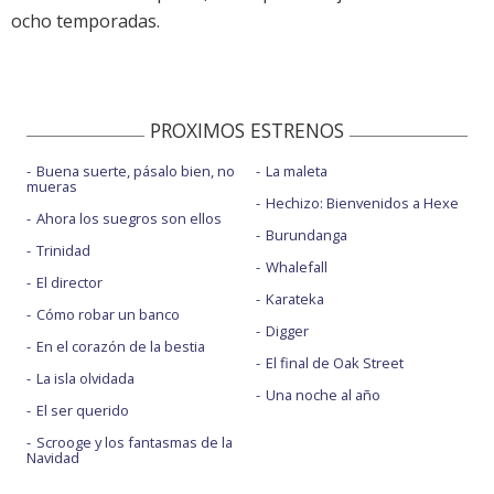
ocho temporadas.
PROXIMOS ESTRENOS
Buena suerte, pásalo bien, no
La maleta
mueras
Hechizo: Bienvenidos a Hexe
Ahora los suegros son ellos
Burundanga
Trinidad
Whalefall
El director
Karateka
Cómo robar un banco
Digger
En el corazón de la bestia
El final de Oak Street
La isla olvidada
Una noche al año
El ser querido
Scrooge y los fantasmas de la
Navidad