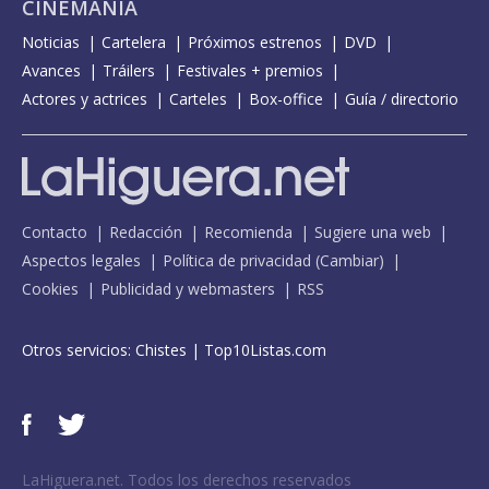
CINEMANÍA
Noticias
Cartelera
Próximos estrenos
DVD
Avances
Tráilers
Festivales + premios
Actores y actrices
Carteles
Box-office
Guía / directorio
Contacto
Redacción
Recomienda
Sugiere una web
Aspectos legales
Política de privacidad
(
Cambiar
)
Cookies
Publicidad y webmasters
RSS
Otros servicios:
Chistes
|
Top10Listas.com
LaHiguera.net. Todos los derechos reservados