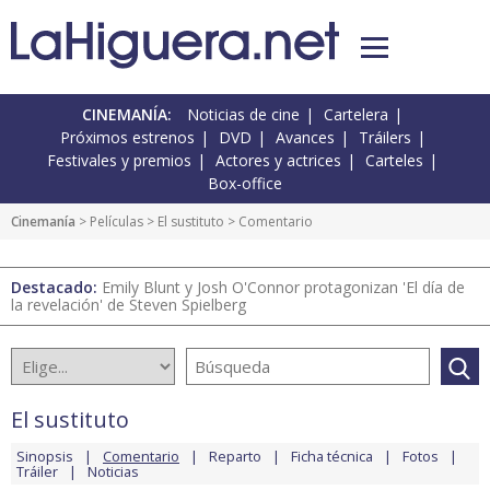
CINEMANÍA:
Noticias de cine
Cartelera
Próximos estrenos
DVD
Avances
Tráilers
Festivales y premios
Actores y actrices
Carteles
Box-office
Cinemanía
> Películas >
El sustituto
> Comentario
Destacado:
Emily Blunt y Josh O'Connor protagonizan 'El día de
la revelación' de Steven Spielberg
El sustituto
Sinopsis
Comentario
Reparto
Ficha técnica
Fotos
Tráiler
Noticias