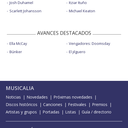
Josh Duhamel
Itziar Ituño
Scarlett Johansson
Michael Keaton
AVANCES DESTACADOS
Ella McCay
Vengadores: Doomsday
Búnker
El jilguero
MUSICALIA
Noticias
Novedades
Próximas novedades
Discos históricos
Canciones
Festivales
Premios
Artistas y grupos
Portadas
Listas
Guía / directorio