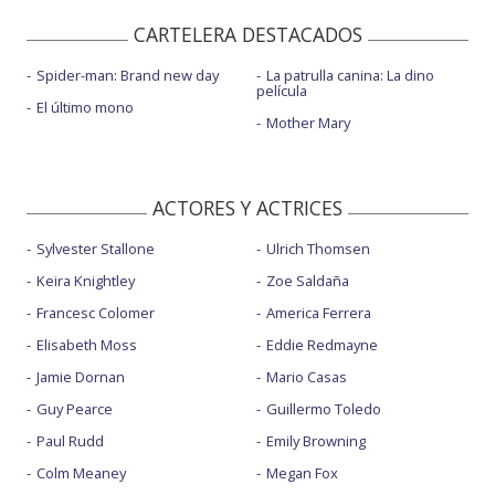
CARTELERA DESTACADOS
Spider-man: Brand new day
La patrulla canina: La dino
película
El último mono
Mother Mary
ACTORES Y ACTRICES
Sylvester Stallone
Ulrich Thomsen
Keira Knightley
Zoe Saldaña
Francesc Colomer
America Ferrera
Elisabeth Moss
Eddie Redmayne
Jamie Dornan
Mario Casas
Guy Pearce
Guillermo Toledo
Paul Rudd
Emily Browning
Colm Meaney
Megan Fox