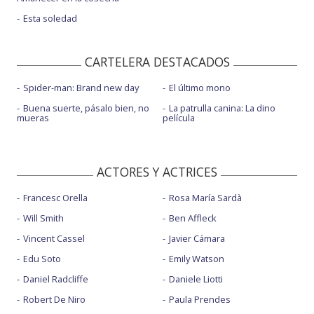
Esta soledad
CARTELERA DESTACADOS
Spider-man: Brand new day
El último mono
Buena suerte, pásalo bien, no
La patrulla canina: La dino
mueras
película
ACTORES Y ACTRICES
Francesc Orella
Rosa María Sardà
Will Smith
Ben Affleck
Vincent Cassel
Javier Cámara
Edu Soto
Emily Watson
Daniel Radcliffe
Daniele Liotti
Robert De Niro
Paula Prendes