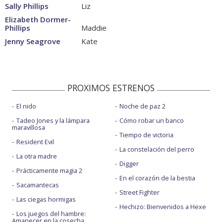
Sally Phillips
Liz
Elizabeth Dormer-
Phillips
Maddie
Jenny Seagrove
Kate
PROXIMOS ESTRENOS
El nido
Noche de paz 2
Tadeo Jones y la lámpara
Cómo robar un banco
maravillosa
Tiempo de victoria
Resident Evil
La constelación del perro
La otra madre
Digger
Prácticamente magia 2
En el corazón de la bestia
Sacamantecas
Street Fighter
Las ciegas hormigas
Hechizo: Bienvenidos a Hexe
Los juegos del hambre:
Amanecer en la cosecha