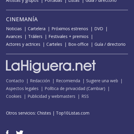
Artistas y grupos
Portadas
Listas
Guía / directorio
CINEMANÍA
Noticias
Cartelera
Próximos estrenos
DVD
Avances
Tráilers
Festivales + premios
Actores y actrices
Carteles
Box-office
Guía / directorio
Contacto
Redacción
Recomienda
Sugiere una web
Aspectos legales
Política de privacidad
(
Cambiar
)
Cookies
Publicidad y webmasters
RSS
Otros servicios:
Chistes
|
Top10Listas.com