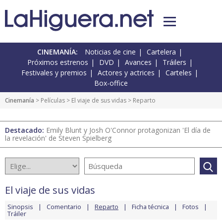
CINEMANÍA:
Noticias de cine
Cartelera
Próximos estrenos
DVD
Avances
Tráilers
Festivales y premios
Actores y actrices
Carteles
Box-office
Cinemanía
> Películas >
El viaje de sus vidas
> Reparto
Destacado:
Emily Blunt y Josh O'Connor protagonizan 'El día de
la revelación' de Steven Spielberg
El viaje de sus vidas
Sinopsis
Comentario
Reparto
Ficha técnica
Fotos
Tráiler