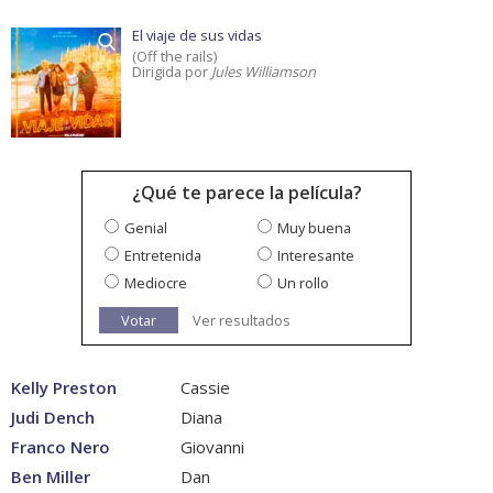
El viaje de sus vidas
(Off the rails)
Dirigida por
Jules Williamson
¿Qué te parece la película?
Genial
Muy buena
Entretenida
Interesante
Mediocre
Un rollo
Votar
Ver resultados
Kelly Preston
Cassie
Judi Dench
Diana
Franco Nero
Giovanni
Ben Miller
Dan