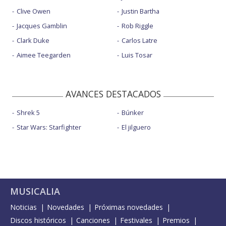
Clive Owen
Justin Bartha
Jacques Gamblin
Rob Riggle
Clark Duke
Carlos Latre
Aimee Teegarden
Luis Tosar
AVANCES DESTACADOS
Shrek 5
Búnker
Star Wars: Starfighter
El jilguero
MUSICALIA
Noticias
Novedades
Próximas novedades
Discos históricos
Canciones
Festivales
Premios