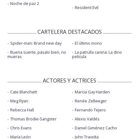
Noche de paz 2
Resident Evil
CARTELERA DESTACADOS
Spider-man: Brand new day
El último mono
Buena suerte, pásalo bien, no
La patrulla canina: La dino
mueras
película
ACTORES Y ACTRICES
Cate Blanchett
Marcia Gay Harden
Meg Ryan
Renée Zellweger
Rebecca Hall
Fernando Tejero
Thomas Brodie-Sangster
Alexis Valdés
Chris Evans
Daniel Giménez Cacho
María León
John Travolta