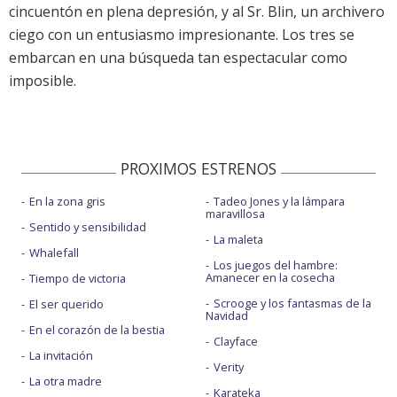
cincuentón en plena depresión, y al Sr. Blin, un archivero
ciego con un entusiasmo impresionante. Los tres se
embarcan en una búsqueda tan espectacular como
imposible.
PROXIMOS ESTRENOS
En la zona gris
Tadeo Jones y la lámpara
maravillosa
Sentido y sensibilidad
La maleta
Whalefall
Los juegos del hambre:
Amanecer en la cosecha
Tiempo de victoria
Scrooge y los fantasmas de la
El ser querido
Navidad
En el corazón de la bestia
Clayface
La invitación
Verity
La otra madre
Karateka