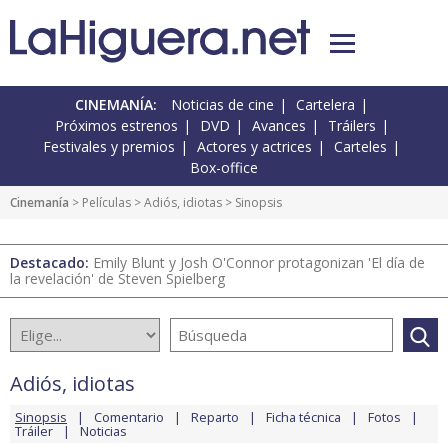
CINEMANÍA:
Noticias de cine
Cartelera
Próximos estrenos
DVD
Avances
Tráilers
Festivales y premios
Actores y actrices
Carteles
Box-office
Cinemanía
> Películas >
Adiós, idiotas
> Sinopsis
Destacado:
Emily Blunt y Josh O'Connor protagonizan 'El día de
la revelación' de Steven Spielberg
Adiós, idiotas
Sinopsis
Comentario
Reparto
Ficha técnica
Fotos
Tráiler
Noticias