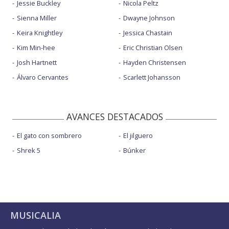
Jessie Buckley
Nicola Peltz
Sienna Miller
Dwayne Johnson
Keira Knightley
Jessica Chastain
Kim Min-hee
Eric Christian Olsen
Josh Hartnett
Hayden Christensen
Álvaro Cervantes
Scarlett Johansson
AVANCES DESTACADOS
El gato con sombrero
El jilguero
Shrek 5
Búnker
MUSICALIA