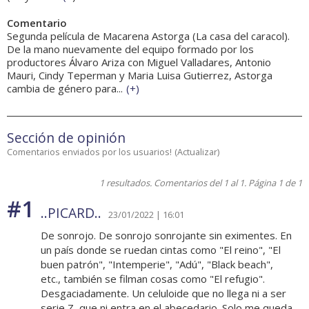
Comentario
Segunda película de Macarena Astorga (La casa del caracol).
De la mano nuevamente del equipo formado por los
productores Álvaro Ariza con Miguel Valladares, Antonio
Mauri, Cindy Teperman y Maria Luisa Gutierrez, Astorga
cambia de género para...
(
+
)
Sección de opinión
Comentarios enviados por los usuarios!
(
Actualizar
)
1 resultados. Comentarios del 1 al 1. Página 1 de 1
#1
..PICARD..
23/01/2022 | 16:01
De sonrojo. De sonrojo sonrojante sin eximentes. En
un país donde se ruedan cintas como "El reino", "El
buen patrón", "Intemperie", "Adú", "Black beach",
etc., también se filman cosas como "El refugio".
Desgaciadamente. Un celuloide que no llega ni a ser
serie Z, que ni entra en el abecedario. Solo me queda