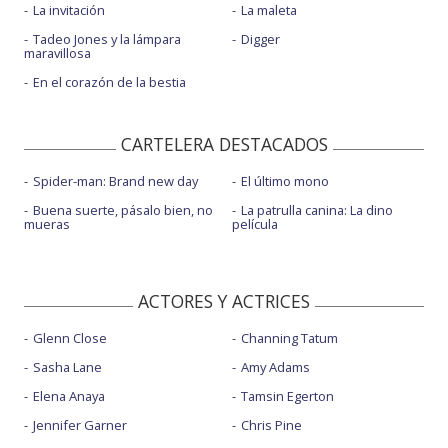
La invitación
La maleta
Tadeo Jones y la lámpara
Digger
maravillosa
En el corazón de la bestia
CARTELERA DESTACADOS
Spider-man: Brand new day
El último mono
Buena suerte, pásalo bien, no
La patrulla canina: La dino
mueras
película
ACTORES Y ACTRICES
Glenn Close
Channing Tatum
Sasha Lane
Amy Adams
Elena Anaya
Tamsin Egerton
Jennifer Garner
Chris Pine