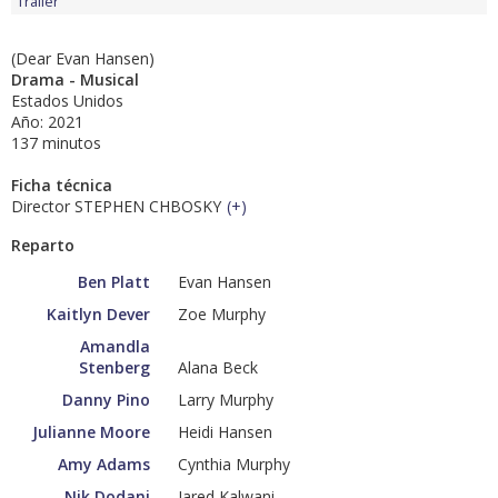
Tráiler
(Dear Evan Hansen)
Drama - Musical
Estados Unidos
Año: 2021
137 minutos
Ficha técnica
Director STEPHEN CHBOSKY
(
+
)
Reparto
Ben Platt
Evan Hansen
Kaitlyn Dever
Zoe Murphy
Amandla
Stenberg
Alana Beck
Danny Pino
Larry Murphy
Julianne Moore
Heidi Hansen
Amy Adams
Cynthia Murphy
Nik Dodani
Jared Kalwani