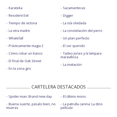
Karateka
Sacamantecas
Resident Evil
Digger
Tiempo de victoria
La isla olvidada
La otra madre
La constelación del perro
Whalefall
Un plan perfecto
Prácticamente magia 2
El ser querido
Cómo robar un banco
Tadeo Jones y la lámpara
maravillosa
El final de Oak Street
La invitación
En la zona gris
CARTELERA DESTACADOS
Spider-man: Brand new day
El último mono
Buena suerte, pásalo bien, no
La patrulla canina: La dino
mueras
película