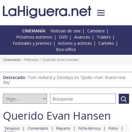
CINEMANÍA:
Noticias de cine
Cartelera
Próximos estrenos
DVD
Avances
Tráilers
Festivales y premios
Actores y actrices
Carteles
Box-office
Cinemanía
> Películas > Querido Evan Hansen
Destacado:
Tom Holland y Zendaya en 'Spider-man: Brand new
day'
Querido Evan Hansen
Sinopsis
Comentario
Reparto
Ficha técnica
Fotos