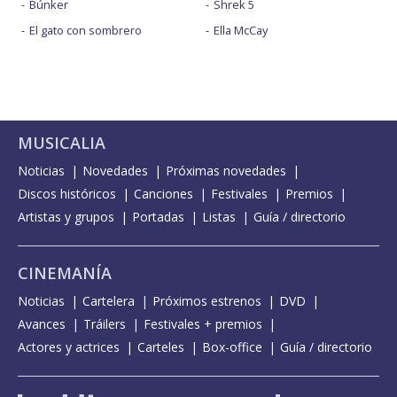
Búnker
Shrek 5
El gato con sombrero
Ella McCay
MUSICALIA
Noticias
Novedades
Próximas novedades
Discos históricos
Canciones
Festivales
Premios
Artistas y grupos
Portadas
Listas
Guía / directorio
CINEMANÍA
Noticias
Cartelera
Próximos estrenos
DVD
Avances
Tráilers
Festivales + premios
Actores y actrices
Carteles
Box-office
Guía / directorio