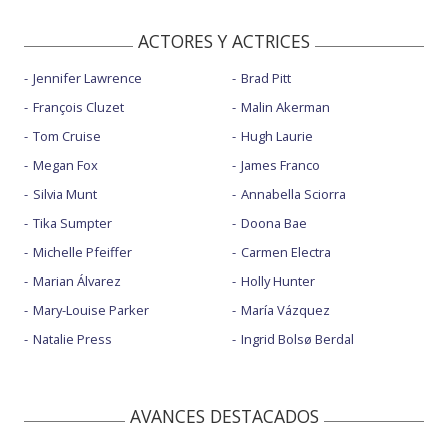
ACTORES Y ACTRICES
Jennifer Lawrence
Brad Pitt
François Cluzet
Malin Akerman
Tom Cruise
Hugh Laurie
Megan Fox
James Franco
Silvia Munt
Annabella Sciorra
Tika Sumpter
Doona Bae
Michelle Pfeiffer
Carmen Electra
Marian Álvarez
Holly Hunter
Mary-Louise Parker
María Vázquez
Natalie Press
Ingrid Bolsø Berdal
AVANCES DESTACADOS