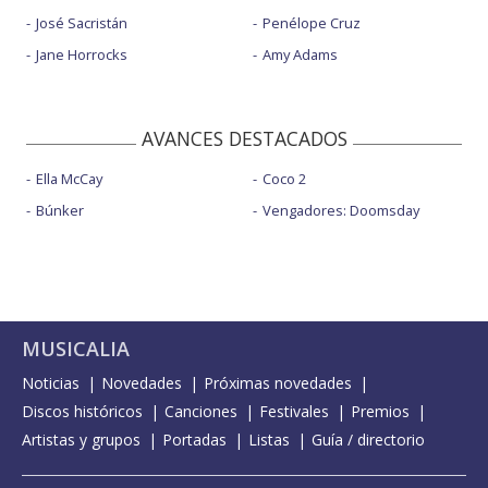
José Sacristán
Penélope Cruz
Jane Horrocks
Amy Adams
AVANCES DESTACADOS
Ella McCay
Coco 2
Búnker
Vengadores: Doomsday
MUSICALIA
Noticias
Novedades
Próximas novedades
Discos históricos
Canciones
Festivales
Premios
Artistas y grupos
Portadas
Listas
Guía / directorio