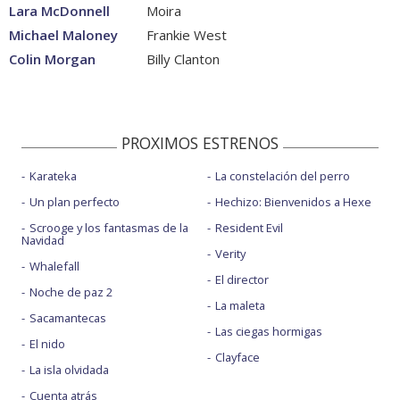
Lara McDonnell
Moira
Michael Maloney
Frankie West
Colin Morgan
Billy Clanton
PROXIMOS ESTRENOS
Karateka
La constelación del perro
Un plan perfecto
Hechizo: Bienvenidos a Hexe
Scrooge y los fantasmas de la
Resident Evil
Navidad
Verity
Whalefall
El director
Noche de paz 2
La maleta
Sacamantecas
Las ciegas hormigas
El nido
Clayface
La isla olvidada
Cuenta atrás