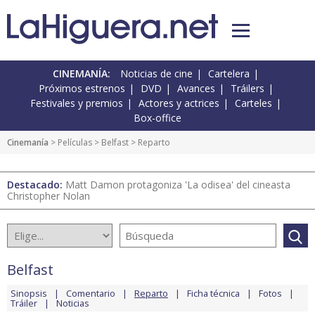
CINEMANÍA:
Noticias de cine
Cartelera
Próximos estrenos
DVD
Avances
Tráilers
Festivales y premios
Actores y actrices
Carteles
Box-office
Cinemanía
> Películas >
Belfast
> Reparto
Destacado:
Matt Damon protagoniza 'La odisea' del cineasta
Christopher Nolan
Belfast
Sinopsis
Comentario
Reparto
Ficha técnica
Fotos
Tráiler
Noticias