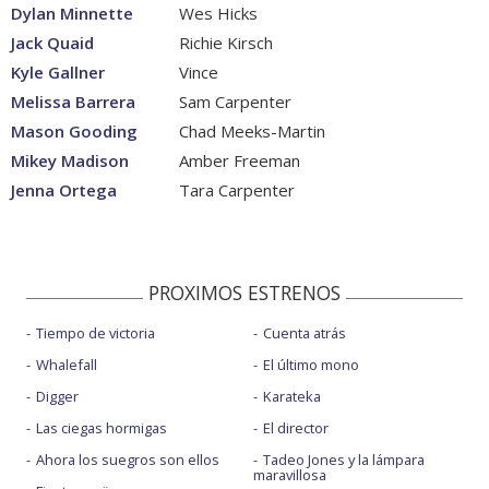
Dylan Minnette
Wes Hicks
Jack Quaid
Richie Kirsch
Kyle Gallner
Vince
Melissa Barrera
Sam Carpenter
Mason Gooding
Chad Meeks-Martin
Mikey Madison
Amber Freeman
Jenna Ortega
Tara Carpenter
PROXIMOS ESTRENOS
Tiempo de victoria
Cuenta atrás
Whalefall
El último mono
Digger
Karateka
Las ciegas hormigas
El director
Ahora los suegros son ellos
Tadeo Jones y la lámpara
maravillosa