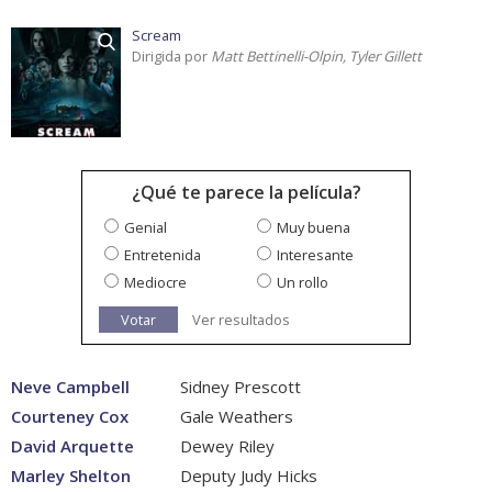
Scream
Dirigida por
Matt Bettinelli-Olpin, Tyler Gillett
¿Qué te parece la película?
Genial
Muy buena
Entretenida
Interesante
Mediocre
Un rollo
Votar
Ver resultados
Neve Campbell
Sidney Prescott
Courteney Cox
Gale Weathers
David Arquette
Dewey Riley
Marley Shelton
Deputy Judy Hicks