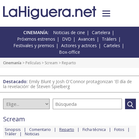
CINEMANÍA:
Noticias de cine
Cartelera
Próximos estrenos
DVD
Avances
Tráilers
Festivales y premios
Actores y actrices
Carteles
Box-office
Cinemanía
> Películas >
Scream
> Reparto
Destacado:
Emily Blunt y Josh O'Connor protagonizan 'El día de
la revelación' de Steven Spielberg
Scream
Sinopsis
Comentario
Reparto
Ficha técnica
Fotos
Tráiler
Noticias