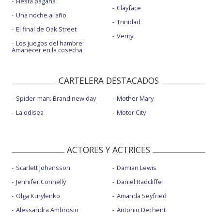
Fiesta pagäna
Clayface
Una noche al año
Trinidad
El final de Oak Street
Verity
Los juegos del hambre:
Amanecer en la cosecha
CARTELERA DESTACADOS
Spider-man: Brand new day
Mother Mary
La odisea
Motor City
ACTORES Y ACTRICES
Scarlett Johansson
Damian Lewis
Jennifer Connelly
Daniel Radcliffe
Olga Kurylenko
Amanda Seyfried
Alessandra Ambrosio
Antonio Dechent