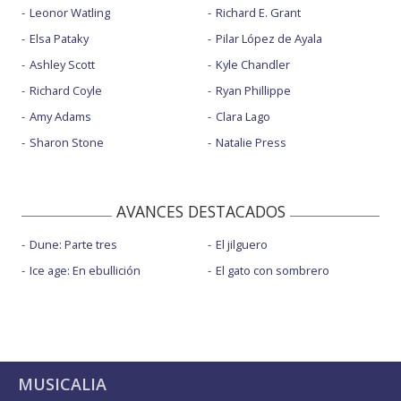
Leonor Watling
Richard E. Grant
Elsa Pataky
Pilar López de Ayala
Ashley Scott
Kyle Chandler
Richard Coyle
Ryan Phillippe
Amy Adams
Clara Lago
Sharon Stone
Natalie Press
AVANCES DESTACADOS
Dune: Parte tres
El jilguero
Ice age: En ebullición
El gato con sombrero
MUSICALIA