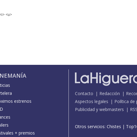
<i> <u>
INEMANÍA
icias
telera
Contacto
Redacción
Reco
óximos estrenos
Aspectos legales
Política de
D
Publicidad y webmasters
RS
ances
ilers
Otros servicios:
Chistes
|
Top1
stivales + premios