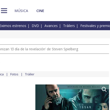
MÚSICA
CINE
óximos estrenos
DVD
Avances
Tráilers
Festivales y premi
izan 'El día de la revelación' de Steven Spielberg
r
ica
Fotos
Tráiler