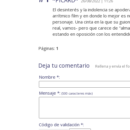
··PICARD··
26/08/2022 | 11:26
El desinterés y la indolencia se apode
arrítmico film y en donde lo mejor es
personaje. Una cinta en la que su guio
real, vamos- pero que carece de "alma"
estando en oposición con los entendid
Páginas:
1
Deja tu comentario
Rellena y envía el f
Nombre *:
Mensaje *:
(500 caracteres máx)
Código de validación *: