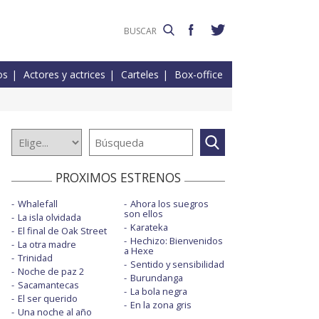
os
Actores y actrices
Carteles
Box-office
PROXIMOS ESTRENOS
Whalefall
Ahora los suegros
son ellos
La isla olvidada
Karateka
El final de Oak Street
Hechizo: Bienvenidos
La otra madre
a Hexe
Trinidad
Sentido y sensibilidad
Noche de paz 2
Burundanga
Sacamantecas
La bola negra
El ser querido
En la zona gris
Una noche al año