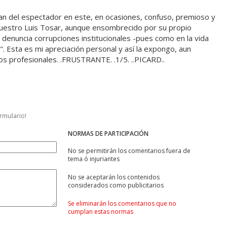
ran del espectador en este, en ocasiones, confuso, premioso y
 nuestro Luis Tosar, aunque ensombrecido por su propio
n denuncia corrupciones institucionales -pues como en la vida
. Esta es mi apreciación personal y así la expongo, aun
os profesionales. .FRUSTRANTE. .1/5. ..PICARD..
ormulario!
NORMAS DE PARTICIPACIÓN
No se permitirán los comentarios fuera de
tema ó injuriantes
No se aceptarán los contenidos
considerados como publicitarios
Se eliminarán los comentarios que no
cumplan estas normas