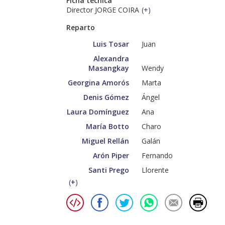
Ficha técnica
Director JORGE COIRA
(
+
)
Reparto
Luis Tosar
Juan
Alexandra
Masangkay
Wendy
Georgina Amorós
Marta
Denis Gómez
Ángel
Laura Domínguez
Ana
María Botto
Charo
Miguel Rellán
Galán
Arón Piper
Fernando
Santi Prego
Llorente
(
+
)