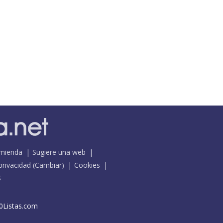
mienda
Sugiere una web
 privacidad
(
Cambiar
)
Cookies
S
0Listas.com