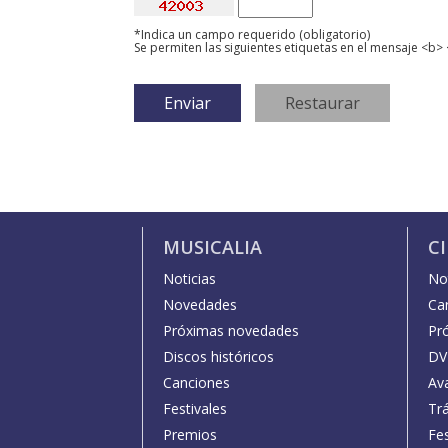
*Indica un campo requerido (obligatorio)
Se permiten las siguientes etiquetas en el mensaje <b> 
MUSICALIA
C
Noticias
Not
Novedades
Car
Próximas novedades
Pr
Discos históricos
DV
Canciones
Av
Festivales
Trá
Premios
Fe