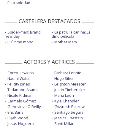
Esta soledad
CARTELERA DESTACADOS
Spider-man: Brand
La patrulla canina: La
new day
dino película
El último mono
Mother Mary
ACTORES Y ACTRICES
Corey Hawkins
Bárbara Lennie
Naomi Watts
Hugo Silva
Felicity Jones
Leighton Meester
Tadanobu Asano
Justin Timberlake
Nicole Kidman
María León
Carmelo Gómez
Kyle Chandler
Genevieve O'Reilly
Gwyneth Paltrow
Eric Bana
Santiago Segura
Elijah Wood
Jessica Chastain
Jesús Noguero
Santi Millán