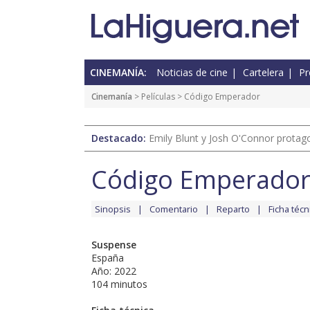
CINEMANÍA:
Noticias de cine
Cartelera
Pr
Cinemanía
> Películas > Código Emperador
Destacado:
Emily Blunt y Josh O'Connor protagon
Código Emperado
Sinopsis
Comentario
Reparto
Ficha técn
Suspense
España
Año: 2022
104 minutos