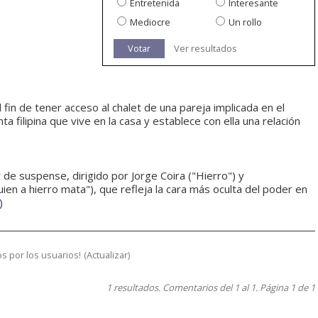
Entretenida
Interesante
Mediocre
Un rollo
Votar
Ver resultados
l fin de tener acceso al chalet de una pareja implicada en el
a filipina que vive en la casa y establece con ella una relación
 suspense, dirigido por Jorge Coira ("Hierro") y
ien a hierro mata"), que refleja la cara más oculta del poder en
)
s por los usuarios!
(
Actualizar
)
1 resultados. Comentarios del 1 al 1. Página 1 de 1