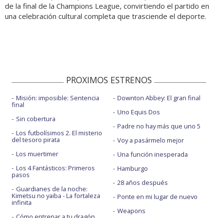
de la final de la Champions League, convirtiendo el partido en
una celebración cultural completa que trasciende el deporte.
PROXIMOS ESTRENOS
Misión: imposible: Sentencia
Downton Abbey: El gran final
final
Uno Equis Dos
Sin cobertura
Padre no hay más que uno 5
Los futbolísimos 2. El misterio
del tesoro pirata
Voy a pasármelo mejor
Los muertimer
Una función inesperada
Los 4 Fantásticos: Primeros
Hamburgo
pasos
28 años después
Guardianes de la noche:
Kimetsu no yaiba - La fortaleza
Ponte en mi lugar de nuevo
infinita
Weapons
Cómo entrenar a tu dragón