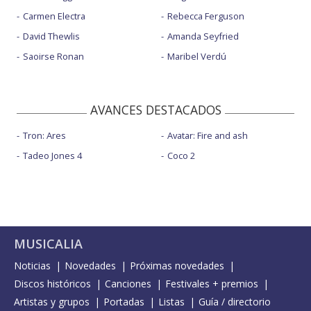
Carmen Electra
Rebecca Ferguson
David Thewlis
Amanda Seyfried
Saoirse Ronan
Maribel Verdú
AVANCES DESTACADOS
Tron: Ares
Avatar: Fire and ash
Tadeo Jones 4
Coco 2
MUSICALIA
Noticias
Novedades
Próximas novedades
Discos históricos
Canciones
Festivales + premios
Artistas y grupos
Portadas
Listas
Guía / directorio