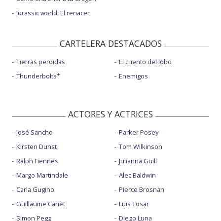
Jurassic world: El renacer
CARTELERA DESTACADOS
Tierras perdidas
El cuento del lobo
Thunderbolts*
Enemigos
ACTORES Y ACTRICES
José Sancho
Parker Posey
Kirsten Dunst
Tom Wilkinson
Ralph Fiennes
Julianna Guill
Margo Martindale
Alec Baldwin
Carla Gugino
Pierce Brosnan
Guillaume Canet
Luis Tosar
Simon Pegg
Diego Luna