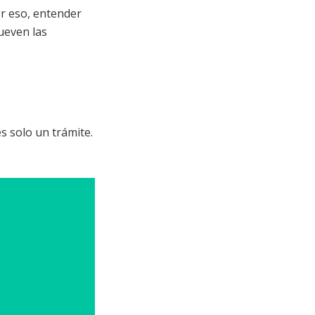
or eso, entender
ueven las
s solo un trámite.