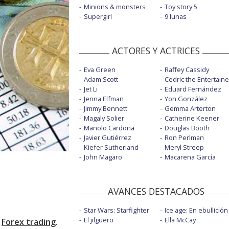
Minions & monsters
Toy story 5
Supergirl
9 lunas
ACTORES Y ACTRICES
Eva Green
Raffey Cassidy
Adam Scott
Cedric the Entertaine
Jet Li
Eduard Fernández
Jenna Elfman
Yon González
Jimmy Bennett
Gemma Arterton
Magaly Solier
Catherine Keener
Manolo Cardona
Douglas Booth
Javier Gutiérrez
Ron Perlman
Kiefer Sutherland
Meryl Streep
John Magaro
Macarena García
AVANCES DESTACADOS
Star Wars: Starfighter
Ice age: En ebullición
El jilguero
Ella McCay
l
Forex trading
.