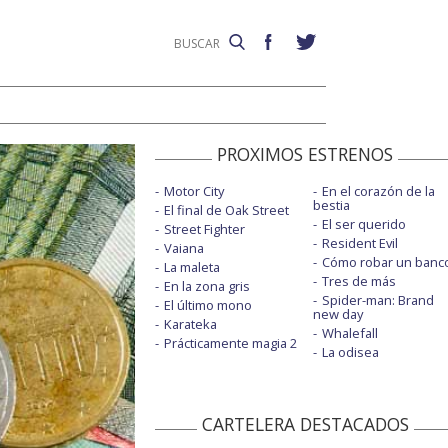
PROXIMOS ESTRENOS
Motor City
En el corazón de la
bestia
El final de Oak Street
El ser querido
Street Fighter
Resident Evil
Vaiana
Cómo robar un banc
La maleta
Tres de más
En la zona gris
Spider-man: Brand
El último mono
new day
Karateka
Whalefall
Prácticamente magia 2
La odisea
CARTELERA DESTACADOS