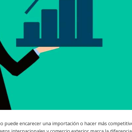
io puede encarecer una importación o hacer más competiti
pagos internacionales y comercio exterior marca la diferencia