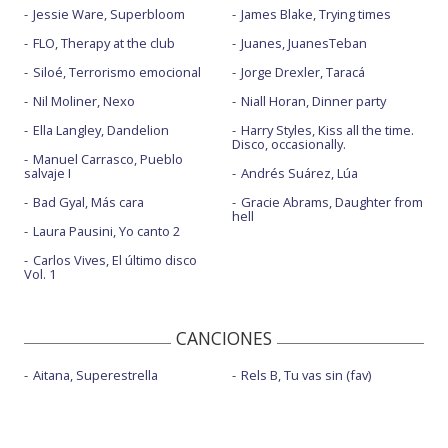
Jessie Ware, Superbloom
James Blake, Trying times
FLO, Therapy at the club
Juanes, JuanesTeban
Siloé, Terrorismo emocional
Jorge Drexler, Taracá
Nil Moliner, Nexo
Niall Horan, Dinner party
Ella Langley, Dandelion
Harry Styles, Kiss all the time.
Disco, occasionally.
Manuel Carrasco, Pueblo
salvaje I
Andrés Suárez, Lúa
Bad Gyal, Más cara
Gracie Abrams, Daughter from
hell
Laura Pausini, Yo canto 2
Carlos Vives, El último disco
Vol. 1
CANCIONES
Aitana, Superestrella
Rels B, Tu vas sin (fav)