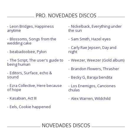
PRO. NOVEDADES DISCOS
Leon Bridges, Happiness
Nickelback, Everything under
anytime
the sun
Blossoms, Songs from the
Sam Smith, Hazel eyes
wedding cake
Carly Rae Jepsen, Day and
beabadoobee, Pylon
night
The Script, The user's guide to
Weezer, Weezer (Gold album)
being human
Brandon Flowers, Thrasher
Editors, Surface, echo &
sound
Becky G, Baraja bendita
Ezra Collective, Here because
Los Enemigos, Canciones
of hope
chulas
Kasabian, Act III
Alex Warren, Wildchild
Eels, Cookie happened
NOVEDADES DISCOS