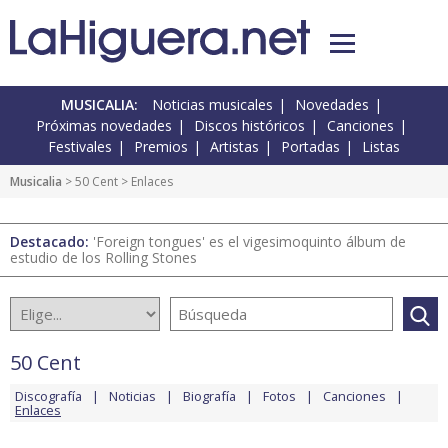
MUSICALIA:
Noticias musicales
Novedades
Próximas novedades
Discos históricos
Canciones
Festivales
Premios
Artistas
Portadas
Listas
Musicalia
>
50 Cent
> Enlaces
Destacado:
'Foreign tongues' es el vigesimoquinto álbum de
estudio de los Rolling Stones
50 Cent
Discografía
Noticias
Biografía
Fotos
Canciones
Enlaces