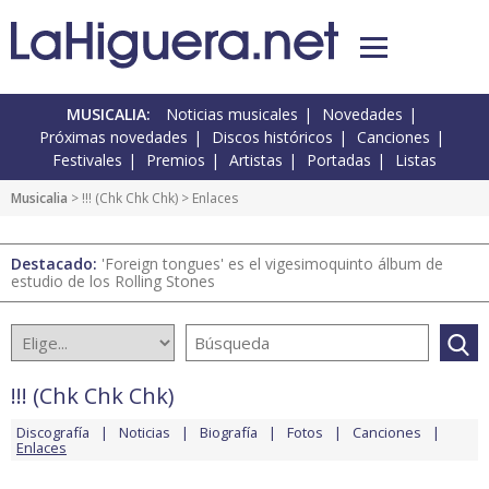
MUSICALIA:
Noticias musicales
Novedades
Próximas novedades
Discos históricos
Canciones
Festivales
Premios
Artistas
Portadas
Listas
Musicalia
>
!!! (Chk Chk Chk)
> Enlaces
Destacado:
'Foreign tongues' es el vigesimoquinto álbum de
estudio de los Rolling Stones
!!! (Chk Chk Chk)
Discografía
Noticias
Biografía
Fotos
Canciones
Enlaces