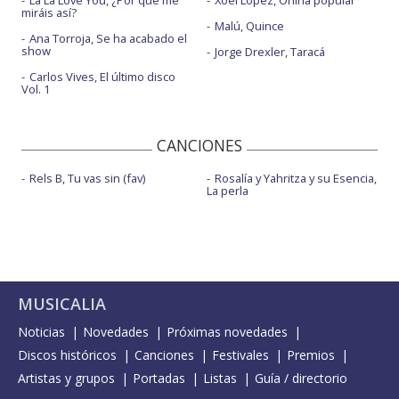
La La Love You, ¿Por qué me
Xoel López, Oniria popular
miráis así?
Malú, Quince
Ana Torroja, Se ha acabado el
show
Jorge Drexler, Taracá
Carlos Vives, El último disco
Vol. 1
CANCIONES
Rels B, Tu vas sin (fav)
Rosalía y Yahritza y su Esencia,
La perla
MUSICALIA
Noticias
Novedades
Próximas novedades
Discos históricos
Canciones
Festivales
Premios
Artistas y grupos
Portadas
Listas
Guía / directorio