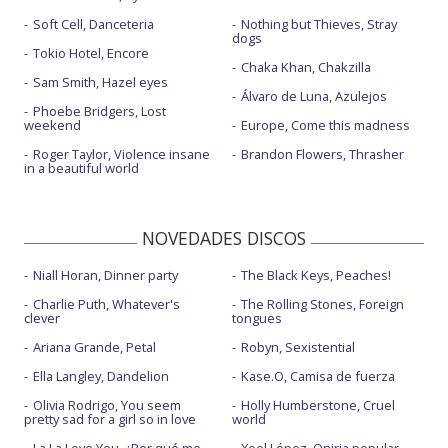
Soft Cell, Danceteria
Nothing but Thieves, Stray
dogs
Tokio Hotel, Encore
Chaka Khan, Chakzilla
Sam Smith, Hazel eyes
Álvaro de Luna, Azulejos
Phoebe Bridgers, Lost
weekend
Europe, Come this madness
Roger Taylor, Violence insane
Brandon Flowers, Thrasher
in a beautiful world
NOVEDADES DISCOS
Niall Horan, Dinner party
The Black Keys, Peaches!
Charlie Puth, Whatever's
The Rolling Stones, Foreign
clever
tongues
Ariana Grande, Petal
Robyn, Sexistential
Ella Langley, Dandelion
Kase.O, Camisa de fuerza
Olivia Rodrigo, You seem
Holly Humberstone, Cruel
pretty sad for a girl so in love
world