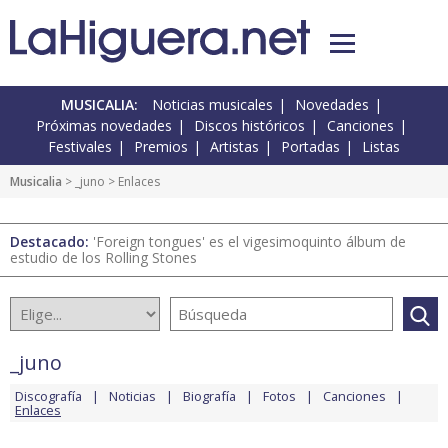
MUSICALIA:
Noticias musicales
Novedades
Próximas novedades
Discos históricos
Canciones
Festivales
Premios
Artistas
Portadas
Listas
Musicalia
>
_juno
> Enlaces
Destacado:
'Foreign tongues' es el vigesimoquinto álbum de
estudio de los Rolling Stones
_juno
Discografía
Noticias
Biografía
Fotos
Canciones
Enlaces