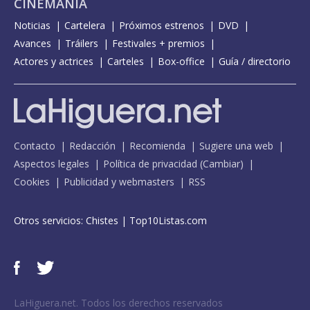
CINEMANÍA
Noticias
Cartelera
Próximos estrenos
DVD
Avances
Tráilers
Festivales + premios
Actores y actrices
Carteles
Box-office
Guía / directorio
Contacto
Redacción
Recomienda
Sugiere una web
Aspectos legales
Política de privacidad
(
Cambiar
)
Cookies
Publicidad y webmasters
RSS
Otros servicios:
Chistes
|
Top10Listas.com
LaHiguera.net. Todos los derechos reservados