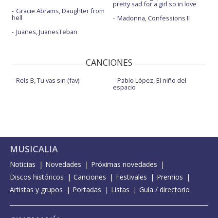
pretty sad for a girl so in love
Gracie Abrams, Daughter from
hell
Madonna, Confessions II
Juanes, JuanesTeban
CANCIONES
Rels B, Tu vas sin (fav)
Pablo López, El niño del
espacio
MUSICALIA
Noticias
Novedades
Próximas novedades
Discos históricos
Canciones
Festivales
Premios
Artistas y grupos
Portadas
Listas
Guía / directorio