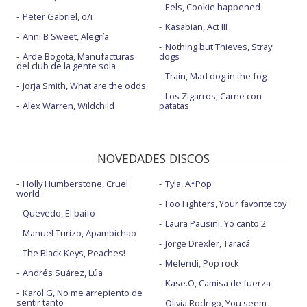
Eels, Cookie happened
Peter Gabriel, o/i
Kasabian, Act III
Anni B Sweet, Alegría
Nothing but Thieves, Stray
Arde Bogotá, Manufacturas
dogs
del club de la gente sola
Train, Mad dog in the fog
Jorja Smith, What are the odds
Los Zigarros, Carne con
Alex Warren, Wildchild
patatas
NOVEDADES DISCOS
Holly Humberstone, Cruel
Tyla, A*Pop
world
Foo Fighters, Your favorite toy
Quevedo, El baifo
Laura Pausini, Yo canto 2
Manuel Turizo, Apambichao
Jorge Drexler, Taracá
The Black Keys, Peaches!
Melendi, Pop rock
Andrés Suárez, Lúa
Kase.O, Camisa de fuerza
Karol G, No me arrepiento de
sentir tanto
Olivia Rodrigo, You seem