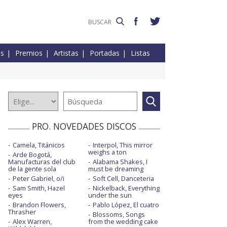
es
Premios
Artistas
Portadas
Listas
PRO. NOVEDADES DISCOS
Camela, Titánicos
Interpol, This mirror
weighs a ton
Arde Bogotá,
Manufacturas del club
Alabama Shakes, I
de la gente sola
must be dreaming
Peter Gabriel, o/i
Soft Cell, Danceteria
Sam Smith, Hazel
Nickelback, Everything
eyes
under the sun
Brandon Flowers,
Pablo López, El cuatro
Thrasher
Blossoms, Songs
Alex Warren,
from the wedding cake