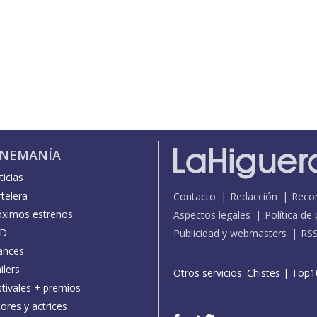
INEMANÍA
icias
telera
Contacto
Redacción
Reco
óximos estrenos
Aspectos legales
Política de
D
Publicidad y webmasters
RS
ances
ilers
Otros servicios:
Chistes
|
Top1
stivales + premios
ores y actrices