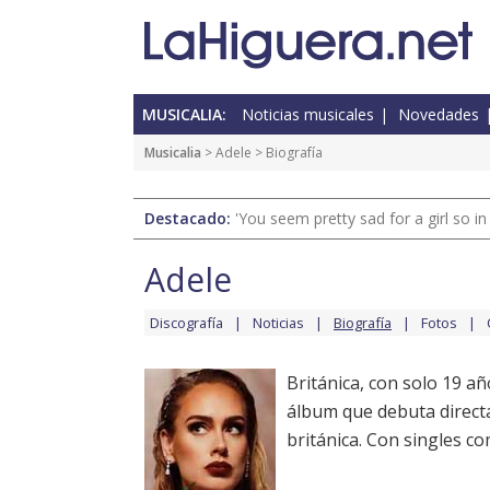
MUSICALIA:
Noticias musicales
Novedades
Musicalia
>
Adele
> Biografía
Destacado:
'You seem pretty sad for a girl so in
Adele
Discografía
Noticias
Biografía
Fotos
Británica, con solo 19 a
álbum que debuta directa
británica. Con singles 