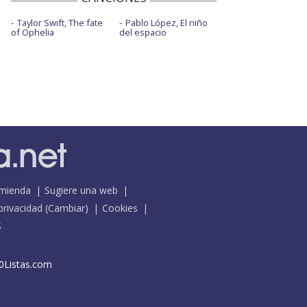
Taylor Swift, The fate
Pablo López, El niño
of Ophelia
del espacio
mienda
Sugiere una web
 privacidad
(
Cambiar
)
Cookies
S
0Listas.com