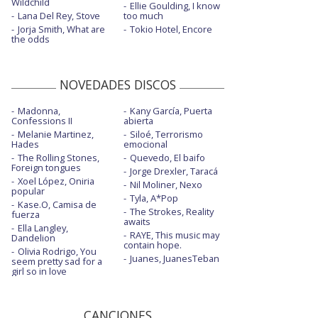
Wildchild
Ellie Goulding, I know
Lana Del Rey, Stove
too much
Jorja Smith, What are
Tokio Hotel, Encore
the odds
NOVEDADES DISCOS
Madonna,
Kany García, Puerta
Confessions II
abierta
Melanie Martinez,
Siloé, Terrorismo
Hades
emocional
The Rolling Stones,
Quevedo, El baifo
Foreign tongues
Jorge Drexler, Taracá
Xoel López, Oniria
Nil Moliner, Nexo
popular
Tyla, A*Pop
Kase.O, Camisa de
The Strokes, Reality
fuerza
awaits
Ella Langley,
RAYE, This music may
Dandelion
contain hope.
Olivia Rodrigo, You
Juanes, JuanesTeban
seem pretty sad for a
girl so in love
CANCIONES