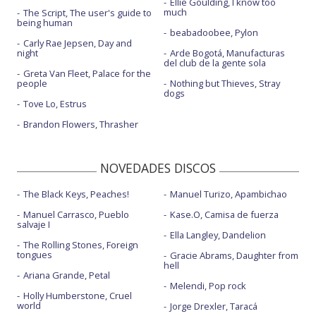
Ellie Goulding, I know too
much
The Script, The user's guide to
being human
beabadoobee, Pylon
Carly Rae Jepsen, Day and
night
Arde Bogotá, Manufacturas
del club de la gente sola
Greta Van Fleet, Palace for the
people
Nothing but Thieves, Stray
dogs
Tove Lo, Estrus
Brandon Flowers, Thrasher
NOVEDADES DISCOS
The Black Keys, Peaches!
Manuel Turizo, Apambichao
Manuel Carrasco, Pueblo
Kase.O, Camisa de fuerza
salvaje I
Ella Langley, Dandelion
The Rolling Stones, Foreign
tongues
Gracie Abrams, Daughter from
hell
Ariana Grande, Petal
Melendi, Pop rock
Holly Humberstone, Cruel
world
Jorge Drexler, Taracá