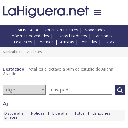
MUSICALIA:
Noticias musicales
Novedades
Próximas novedades
Discos históricos
Canciones
Festivales
Premios
Artistas
Portadas
Listas
Musicalia
>
Air
> Enlaces
Destacado:
'Petal' es el octavo álbum de estudio de Ariana
Grande
Air
Discografía
Noticias
Biografía
Fotos
Canciones
Enlaces