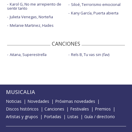
Karol G, No me arrepiento de
Siloé, Terrorismo emocional
sentir tanto
Kany García, Puerta abierta
Julieta Venegas, Norteña
Melanie Martinez, Hades
CANCIONES
Aitana, Superestrella
Rels B, Tu vas sin (fav)
MUSICALIA
Noticias
Novedades
Próximas novedades
Discos históricos
Canciones
Festivales
Premios
Artistas y grupos
Portadas
Listas
Guía / directorio