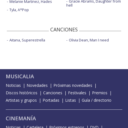
Gracie Abrams, Daughter from
Melanie Martinez, Hades
hell
Tyla, A*Pop
CANCIONES
Aitana, Superestrella
Olivia Dean, Man I need
MUSICALIA
Noticias
Novedades
Próximas novedades
Discos históricos
Canciones
Festivales
Premios
Artistas y grupos
Portadas
Listas
Guía / directorio
CINEMANÍA
Noticias
Cartelera
Próximos estrenos
DVD