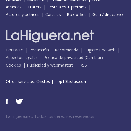
Avances
Tráilers
Festivales + premios
Actores y actrices
Carteles
Box-office
Guía / directorio
Contacto
Redacción
Recomienda
Sugiere una web
Aspectos legales
Política de privacidad
(
Cambiar
)
Cookies
Publicidad y webmasters
RSS
Otros servicios:
Chistes
|
Top10Listas.com
LaHiguera.net. Todos los derechos reservados