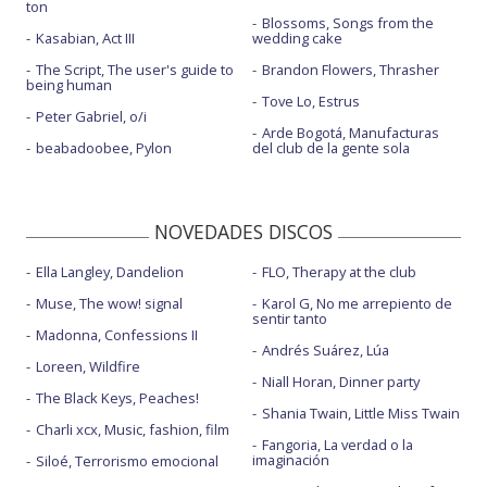
ton
Blossoms, Songs from the
Kasabian, Act III
wedding cake
The Script, The user's guide to
Brandon Flowers, Thrasher
being human
Tove Lo, Estrus
Peter Gabriel, o/i
Arde Bogotá, Manufacturas
beabadoobee, Pylon
del club de la gente sola
NOVEDADES DISCOS
Ella Langley, Dandelion
FLO, Therapy at the club
Muse, The wow! signal
Karol G, No me arrepiento de
sentir tanto
Madonna, Confessions II
Andrés Suárez, Lúa
Loreen, Wildfire
Niall Horan, Dinner party
The Black Keys, Peaches!
Shania Twain, Little Miss Twain
Charli xcx, Music, fashion, film
Fangoria, La verdad o la
imaginación
Siloé, Terrorismo emocional