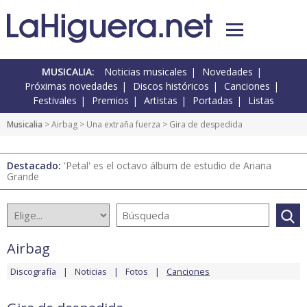
MUSICALIA:
Noticias musicales
Novedades
Próximas novedades
Discos históricos
Canciones
Festivales
Premios
Artistas
Portadas
Listas
Musicalia
>
Airbag
>
Una extraña fuerza
> Gira de despedida
Destacado:
'Petal' es el octavo álbum de estudio de Ariana
Grande
Airbag
Discografía
Noticias
Fotos
Canciones