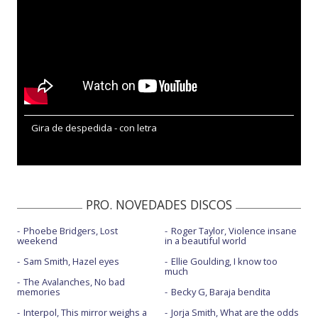
Gira de despedida - con letra
PRO. NOVEDADES DISCOS
Phoebe Bridgers, Lost
Roger Taylor, Violence insane
weekend
in a beautiful world
Sam Smith, Hazel eyes
Ellie Goulding, I know too
much
The Avalanches, No bad
memories
Becky G, Baraja bendita
Interpol, This mirror weighs a
Jorja Smith, What are the odds