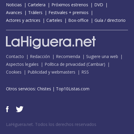
Noticias
Cartelera
Próximos estrenos
DVD
Avances
Tráilers
Festivales + premios
Actores y actrices
Carteles
Box-office
Guía / directorio
Contacto
Redacción
Recomienda
Sugiere una web
Aspectos legales
Política de privacidad
(
Cambiar
)
Cookies
Publicidad y webmasters
RSS
Otros servicios:
Chistes
|
Top10Listas.com
LaHiguera.net. Todos los derechos reservados