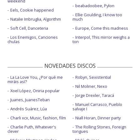
weekend
beabadoobee, Pylon
Eels, Cookie happened
Ellie Goulding, I know too
Natalie Imbruglia, Algorithm
much
Soft Cell, Danceteria
Europe, Come this madness
Los Enemigos, Canciones
Interpol, This mirror weighs a
chulas
ton
NOVEDADES DISCOS
La La Love You, ¿Por qué me
Robyn, Sexistential
miráis así?
Nil Moliner, Nexo
Xoel López, Oniria popular
Jorge Drexler, Taracá
Juanes, JuanesTeban
Manuel Carrasco, Pueblo
Andrés Suárez, Lúa
salvaje I
Charli xcx, Music, fashion, film
Niall Horan, Dinner party
Charlie Puth, Whatever's
The Rolling Stones, Foreign
clever
tongues