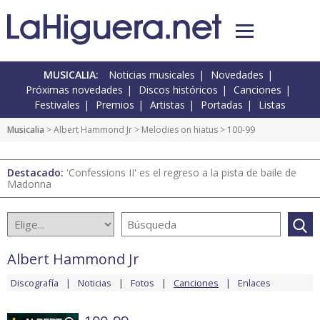
MUSICALIA:
Noticias musicales
Novedades
Próximas novedades
Discos históricos
Canciones
Festivales
Premios
Artistas
Portadas
Listas
Musicalia
>
Albert Hammond Jr
>
Melodies on hiatus
> 100-99
Destacado:
'Confessions II' es el regreso a la pista de baile de
Madonna
Albert Hammond Jr
Discografía
Noticias
Fotos
Canciones
Enlaces