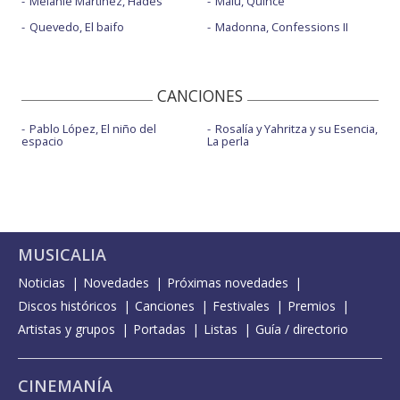
Melanie Martinez, Hades
Malú, Quince
Quevedo, El baifo
Madonna, Confessions II
CANCIONES
Pablo López, El niño del
Rosalía y Yahritza y su Esencia,
espacio
La perla
MUSICALIA
Noticias
Novedades
Próximas novedades
Discos históricos
Canciones
Festivales
Premios
Artistas y grupos
Portadas
Listas
Guía / directorio
CINEMANÍA