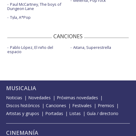
Melendi, Pop rock
Paul McCartney, The boys of
Dungeon Lane
Tyla, A*Pop
CANCIONES
Pablo López, El niño del
Aitana, Superestrella
espacio
MUSICALIA
Noticias
Novedades
Próximas novedades
Discos históricos
Canciones
Festivales
Premios
Artistas y grupos
Portadas
Listas
Guía / directorio
CINEMANÍA