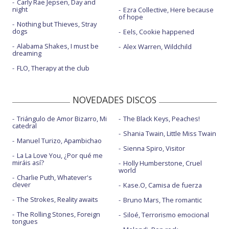
Carly Rae Jepsen, Day and
night
Ezra Collective, Here because
of hope
Nothing but Thieves, Stray
dogs
Eels, Cookie happened
Alabama Shakes, I must be
Alex Warren, Wildchild
dreaming
FLO, Therapy at the club
NOVEDADES DISCOS
Triángulo de Amor Bizarro, Mi
The Black Keys, Peaches!
catedral
Shania Twain, Little Miss Twain
Manuel Turizo, Apambichao
Sienna Spiro, Visitor
La La Love You, ¿Por qué me
miráis así?
Holly Humberstone, Cruel
world
Charlie Puth, Whatever's
clever
Kase.O, Camisa de fuerza
The Strokes, Reality awaits
Bruno Mars, The romantic
The Rolling Stones, Foreign
Siloé, Terrorismo emocional
tongues