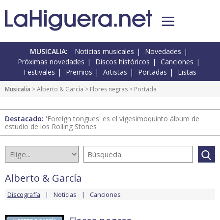
MUSICALIA:
Noticias musicales
Novedades
Próximas novedades
Discos históricos
Canciones
Festivales
Premios
Artistas
Portadas
Listas
Musicalia
>
Alberto & García
>
Flores negras
> Portada
Destacado:
'Foreign tongues' es el vigesimoquinto álbum de
estudio de los Rolling Stones
Alberto & García
Discografía
Noticias
Canciones