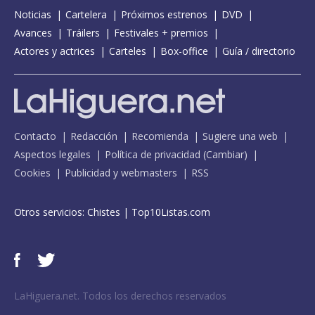
Noticias
Cartelera
Próximos estrenos
DVD
Avances
Tráilers
Festivales + premios
Actores y actrices
Carteles
Box-office
Guía / directorio
Contacto
Redacción
Recomienda
Sugiere una web
Aspectos legales
Política de privacidad
(
Cambiar
)
Cookies
Publicidad y webmasters
RSS
Otros servicios:
Chistes
|
Top10Listas.com
LaHiguera.net. Todos los derechos reservados