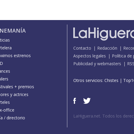
INEMANÍA
icias
telera
Contacto
Redacción
Reco
óximos estrenos
Aspectos legales
Política de
D
Publicidad y webmasters
RS
ances
ilers
Otros servicios:
Chistes
|
Top1
stivales + premios
ores y actrices
teles
x-office
LaHiguera.net. Todos los dere
a / directorio