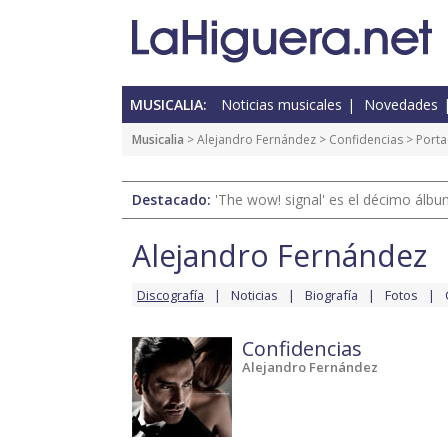
MUSICALIA:
Noticias musicales
Novedades
Musicalia
>
Alejandro Fernández
>
Confidencias
> Port
Destacado:
'The wow! signal' es el décimo álb
Alejandro Fernández
Discografía
Noticias
Biografía
Fotos
Confidencias
Alejandro Fernández