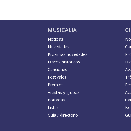
MUSICALIA
C
Noticias
Not
Novedades
Car
Próximas novedades
Pr
Discos históricos
DV
Canciones
Av
Festivales
Trá
Premios
Fe
Artistas y grupos
Act
Portadas
Car
Listas
Bo
Guía / directorio
Guí