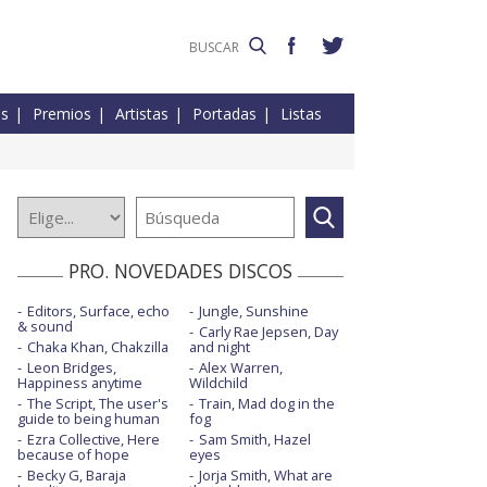
es
Premios
Artistas
Portadas
Listas
PRO. NOVEDADES DISCOS
Editors, Surface, echo
Jungle, Sunshine
& sound
Carly Rae Jepsen, Day
Chaka Khan, Chakzilla
and night
Leon Bridges,
Alex Warren,
Happiness anytime
Wildchild
The Script, The user's
Train, Mad dog in the
guide to being human
fog
Ezra Collective, Here
Sam Smith, Hazel
because of hope
eyes
Becky G, Baraja
Jorja Smith, What are