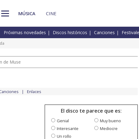
MÚSICA
CINE
Próximas novedades
Discos históricos
Canciones
Festival
ada
um de Muse
Canciones
Enlaces
El disco te parece que es:
Genial
Muy bueno
Interesante
Mediocre
Un rollo