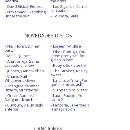
bendita
the odds
David Bisbal, Eternos
Los Zigarros, Carne
con patatas
Nickelback, Everything
under the sun
Toundra, Siete
NOVEDADES DISCOS
Niall Horan, Dinner
Loreen, Wildfire
party
Olivia Rodrigo, You
Malú, Quince
seem pretty sad for a
girl so in love
Ana Torroja, Se ha
acabado el show
Robyn, Sexistential
Juanes, JuanesTeban
The Strokes, Reality
awaits
Charlie Puth,
Whatever's clever
La La Love You, ¿Por
qué me miráis así?
Triángulo de Amor
Bizarro, Mi catedral
Sienna Spiro, Visitor
Gracie Abrams,
Laura Pausini, Yo
Daughter from hell
canto 2
Bunbury, De un siglo
Fangoria, La verdad o
anterior
la imaginación
CANCIONES