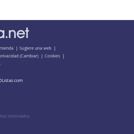
mienda
Sugiere una web
 privacidad
(
Cambiar
)
Cookies
S
0Listas.com
chos reservados