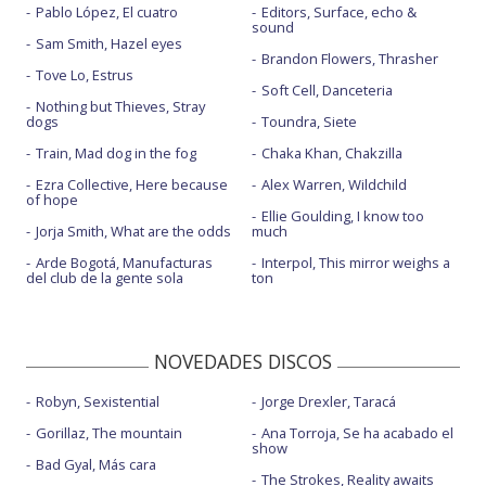
Pablo López, El cuatro
Editors, Surface, echo &
sound
Sam Smith, Hazel eyes
Brandon Flowers, Thrasher
Tove Lo, Estrus
Soft Cell, Danceteria
Nothing but Thieves, Stray
dogs
Toundra, Siete
Train, Mad dog in the fog
Chaka Khan, Chakzilla
Ezra Collective, Here because
Alex Warren, Wildchild
of hope
Ellie Goulding, I know too
Jorja Smith, What are the odds
much
Arde Bogotá, Manufacturas
Interpol, This mirror weighs a
del club de la gente sola
ton
NOVEDADES DISCOS
Robyn, Sexistential
Jorge Drexler, Taracá
Gorillaz, The mountain
Ana Torroja, Se ha acabado el
show
Bad Gyal, Más cara
The Strokes, Reality awaits