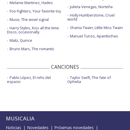
Melanie Martinez, Hades
Julieta Venegas, Norteña
Foo Fighters, Your favorite toy
Holly Humberstone, Cruel
world
Muse, The wow! signal
Shania Twain, Little Miss Twain
Harry Styles, Kiss all the time.
Disco, occasionally.
Manuel Turizo, Apambichao
Malú, Quince
Bruno Mars, The romantic
CANCIONES
Pablo López, El niño del
Taylor Swift, The fate of
espacio
Ophelia
MUSICALIA
Noticias
Novedades
Próximas novedades