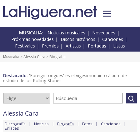
MUSICALIA:
Noticias musicales
Novedades
Próximas novedades
Discos históricos
Canciones
Festivales
Premios
Artistas
Portadas
Listas
Musicalia
>
Alessia Cara
> Biografía
Destacado:
'Foreign tongues' es el vigesimoquinto álbum de
estudio de los Rolling Stones
Alessia Cara
Discografía
Noticias
Biografía
Fotos
Canciones
Enlaces